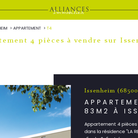
HEIM
APPARTEMENT
T4
rtement 4 pièces à vendre sur Iss
Issenheim (68500
APPARTEME
83M2 À IS
Appartement 4 pièces 
dans la résidence "LA 