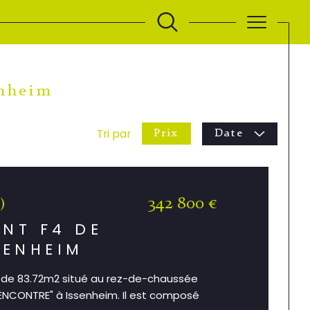
enheim
Tri par
Prix
Date
342 800 €
)
NT F4 DE
SENHEIM
de 83.72m2 situé au rez-de-chaussée
RENCONTRE" à Issenheim. Il est composé