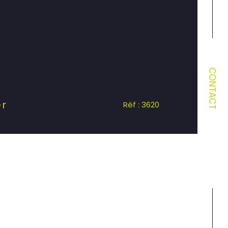
CONTACT
er
Réf : 3620