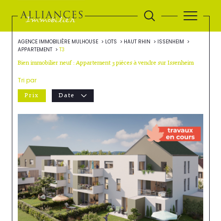
AGENCE IMMOBILIÈRE MULHOUSE
LOTS
HAUT RHIN
ISSENHEIM
APPARTEMENT
T3
Bien immobilier neuf : Appartement 3 pièces à vendre sur Issenheim
Tri par
Prix
Date