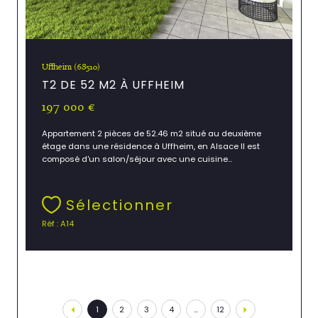
Uffheim (68510)
T2 DE 52 M2 À UFFHEIM
197 000 €
Appartement 2 pièces de 52.46 m2 situé au deuxième
étage dans une résidence à Uffheim, en Alsace Il est
composé d'un salon/séjour avec une cuisine...
Sélectionner
Réf : A14
1
2
3
4
...
12