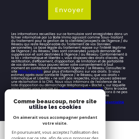
Envoyer
Les informations recueillies sur ce formulaire sont enregistrées dans un
fichier informatisé par La Boite Immo agissant comme Sous-traitant
du traitement pour la gestion de la clientèle/prospects de l'Agence / du
Réseau qui reste Responsable du Traitement de vos Données
personnelles. La base légale du traitement repose sur l'intérêt légitime
de l'Agence / du Réseau. Elles sont conservées jusqu'à demande de
suppression et sont destinées à l'Agence / au Réseau. Conformément à
la loi « informatique et libertés », vous disposez des droits d’accès, de
rectification, d’effacement, d’opposition, de limitation et de portabilité
de vos données. Vous pouvez retirer votre consentement à tout
moment en contactant directement l’Agence / Le Réseau. Consultez le
site
https://cnil.fr/fr
pour plus d’informations sur vos droits. Si vous
estimez, après avoir contacté l'Agence / le Réseau, que vos droits «
Informatique et Libertés » ne sont pas respectés, vous pouvez adresser
une réclamation à la CNIL. Nous vous informons de l’existence de la
liste d'opposition au démarchage téléphonique « Bloctel », sur laquelle
vous pouvez vous inscrire ici :
https://www.bloctel.gouv.fr
. Dans le cadre
de la protection des Données personnelles, nous vous invitons à ne pas
inscrire de Données sensibles dans le champ de saisie libre.
Comme beaucoup, notre site
Ce site est protégé par reCAPTCHA, les
Politiques de Confidentialité
et es
Conditions d'utilisation
de Google s'appliquent.
utilise les cookies
On aimerait vous accompagner pendant
votre visite.
Espace
En poursuivant, vous acceptez l'utilisation des
PROPRIÉTAIRE
cookies par ce site, afin de vous proposer des