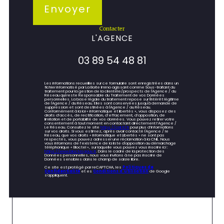
Envoyer
contacter
L'AGENCE
03 89 54 48 81
Les informations recueillies sur ce formulaire sont enregistrées dans un
fichier informatisé par La Boite Immo agissant comme Sous-traitant du
traitement pour la gestion de la clientèle/prospects de l'Agence / du
Réseau qui reste Responsable du Traitement de vos Données
personnelles. La base légale du traitement repose sur l'intérêt légitime
de l'Agence / du Réseau. Elles sont conservées jusqu'à demande de
suppression et sont destinées à l'Agence / au Réseau.
Conformément à la loi « informatique et libertés », vous disposez des
droits d’accès, de rectification, d’effacement, d’opposition, de
limitation et de portabilité de vos données. Vous pouvez retirer votre
consentement à tout moment en contactant directement l’Agence /
Le Réseau. Consultez le site
https://cnil.fr/fr
pour plus d’informations
sur vos droits. Si vous estimez, après avoir contacté l'Agence / le
Réseau, que vos droits « Informatique et Libertés » ne sont pas
respectés, vous pouvez adresser une réclamation à la CNIL. Nous
vous informons de l’existence de la liste d'opposition au démarchage
téléphonique « Bloctel », sur laquelle vous pouvez vous inscrire ici :
https://www.bloctel.gouv.fr
. Dans le cadre de la protection des
Données personnelles, nous vous invitons à ne pas inscrire de
Données sensibles dans le champ de saisie libre.
Ce site est protégé par reCAPTCHA, les
Politiques de
Confidentialité
et es
Conditions d'utilisation
de Google
s'appliquent.