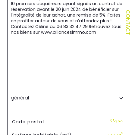
10 premiers acquéreurs ayant signés un contrat de 
réservation avant le 20 juin 2024 de bénéficier sur 
CONTACT
l'intégralité de leur achat, une remise de 5%. Faites-
en profiter autour de vous et n'attendez plus ! 
Contactez Céline au 06 83 32 47 29 Retrouvez tous 
nos biens sur www.alliancesimmo.com
général
TRAD_SIROCCO_Caracteristique
Valeurs
Code postal
68300
51,27 m²