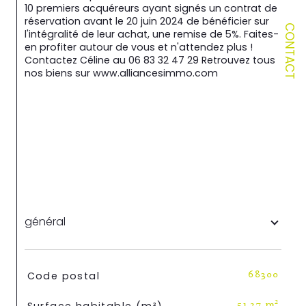
10 premiers acquéreurs ayant signés un contrat de 
réservation avant le 20 juin 2024 de bénéficier sur 
CONTACT
l'intégralité de leur achat, une remise de 5%. Faites-
en profiter autour de vous et n'attendez plus ! 
Contactez Céline au 06 83 32 47 29 Retrouvez tous 
nos biens sur www.alliancesimmo.com
général
TRAD_SIROCCO_Caracteristique
Valeurs
Code postal
68300
51,27 m²