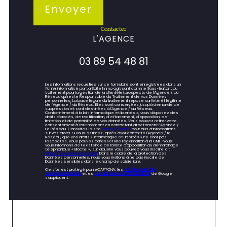
Envoyer
contacter
L'AGENCE
03 89 54 48 81
Les informations recueillies sur ce formulaire sont enregistrées dans un
fichier informatisé par La Boite Immo agissant comme Sous-traitant du
traitement pour la gestion de la clientèle/prospects de l'Agence / du
Réseau qui reste Responsable du Traitement de vos Données
personnelles. La base légale du traitement repose sur l'intérêt légitime
de l'Agence / du Réseau. Elles sont conservées jusqu'à demande de
suppression et sont destinées à l'Agence / au Réseau.
Conformément à la loi « informatique et libertés », vous disposez des
droits d’accès, de rectification, d’effacement, d’opposition, de
limitation et de portabilité de vos données. Vous pouvez retirer votre
consentement à tout moment en contactant directement l’Agence /
Le Réseau. Consultez le site
https://cnil.fr/fr
pour plus d’informations
sur vos droits. Si vous estimez, après avoir contacté l'Agence / le
Réseau, que vos droits « Informatique et Libertés » ne sont pas
respectés, vous pouvez adresser une réclamation à la CNIL. Nous
vous informons de l’existence de la liste d'opposition au démarchage
téléphonique « Bloctel », sur laquelle vous pouvez vous inscrire ici :
https://www.bloctel.gouv.fr
. Dans le cadre de la protection des
Données personnelles, nous vous invitons à ne pas inscrire de
Données sensibles dans le champ de saisie libre.
Ce site est protégé par reCAPTCHA, les
Politiques de
Confidentialité
et es
Conditions d'utilisation
de Google
s'appliquent.