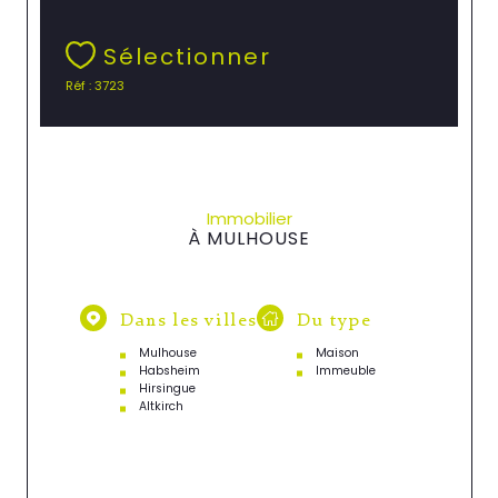
Sélectionner
Réf : 3723
Immobilier
À MULHOUSE
Dans les villes
Du type
Mulhouse
Maison
Habsheim
Immeuble
Hirsingue
Altkirch