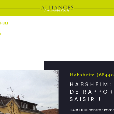
HEIM
m
Habsheim (68440
HABSHEIM:
DE RAPPOR
SAISIR !
HABSHEIM centre : Imm