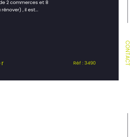
 de 2 commerces et 8
nover) , il est...
CONTACT
er
Réf : 3490