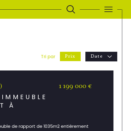
Tri par
Prix
Date
1 199 000 €
)
 IMMEUBLE
T À
euble de rapport de 1035m2 entièrement