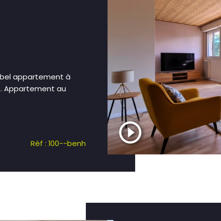
 bel appartement à
s. Appartement au
Réf : 100--benh