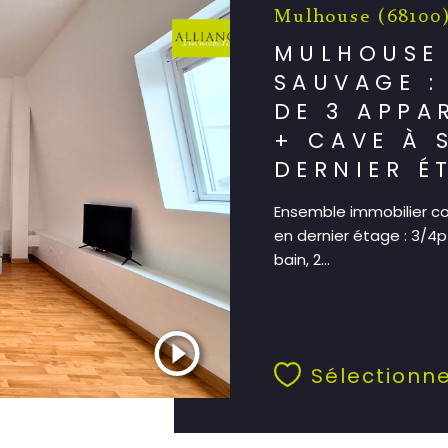
Mulhouse (68100
MULHOUSE
SAUVAGE :
DE 3 APPA
+ CAVE À 
DERNIER É
Ensemble immobilier co
en dernier étage : 3/4p
bain, 2...
Sélectionn