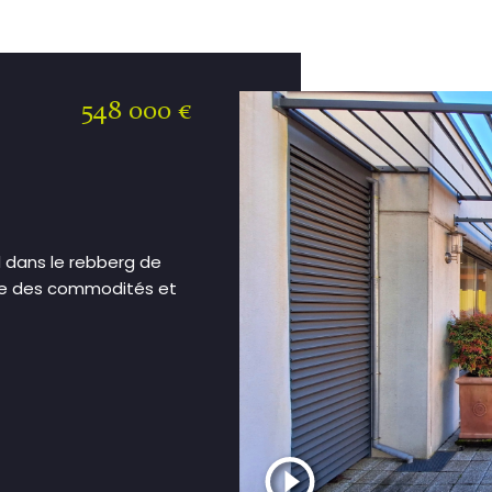
548 000 €
 dans le rebberg de
te des commodités et