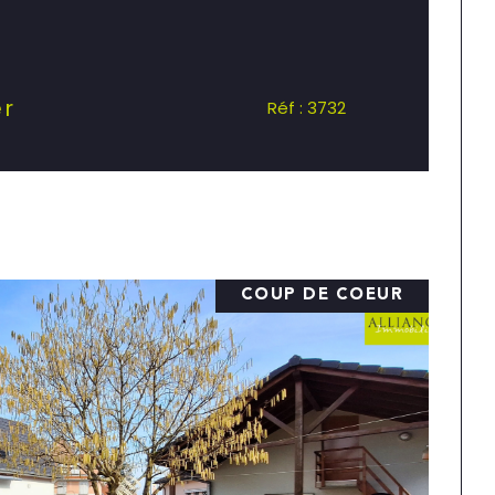
er
Réf : 3732
COUP DE COEUR