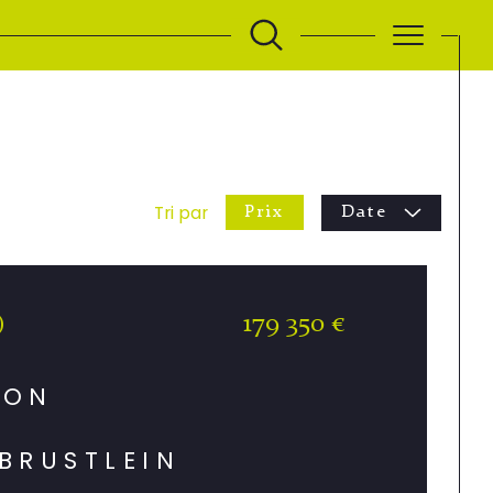
Tri par
Prix
Date
179 350 €
)
ION
BRUSTLEIN