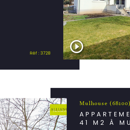
Réf : 3728
Mulhouse (68100
APPARTEME
41 M2 À M