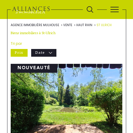
AGENCE IMMOBILIÈRE MULHOUSE
VENTE
HAUT RHIN
ST ULRICH
Biens immobiliers à St-Ulrich
Tri par
Prix
Date
NOUVEAUTÉ