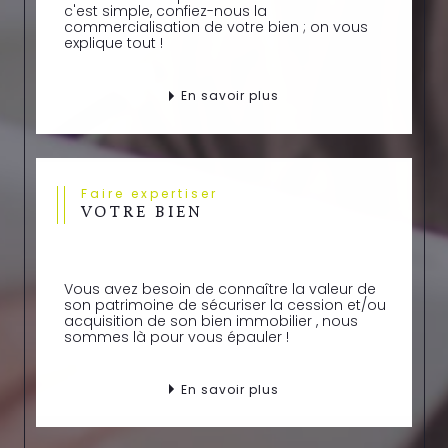
81
ou par email à
info@alliancesimmo.com
pour
c'est simple, confiez-nous la
discuter de vos objectifs et bénéficier de
commercialisation de votre bien ; on vous
explique tout !
l’accompagnement d’une agence immobilière
de proximité. Notre équipe vous accueille au
36
rue Paul Cézanne.
En savoir plus
Faire expertiser
VOTRE BIEN
Vous avez besoin de connaître la valeur de
son patrimoine de sécuriser la cession et/ou
acquisition de son bien immobilier , nous
sommes là pour vous épauler !
En savoir plus