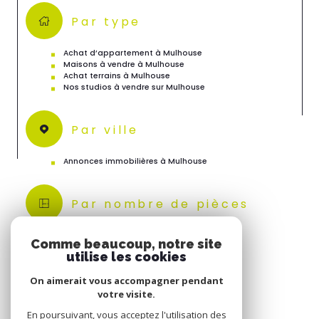
Par type
Achat d’appartement à Mulhouse
Maisons à vendre à Mulhouse
Achat terrains à Mulhouse
Nos studios à vendre sur Mulhouse
Par ville
Annonces immobilières à Mulhouse
Par nombre de pièces
Achat appartement T2 à Mulhouse
Comme beaucoup, notre site
Achat appartement T3 à Mulhouse
utilise les cookies
Vente maison T4 à Mulhouse
On aimerait vous accompagner pendant
votre visite.
En poursuivant, vous acceptez l'utilisation des