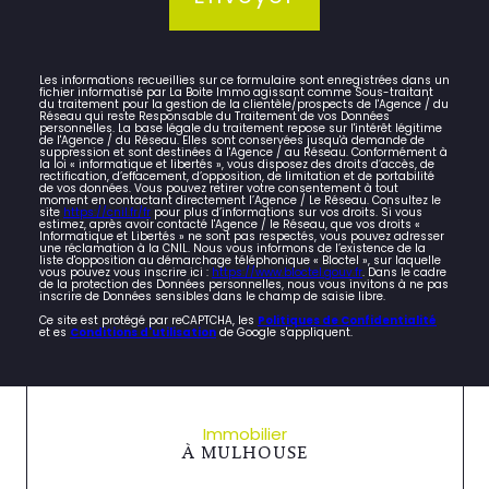
Les informations recueillies sur ce formulaire sont enregistrées dans un
fichier informatisé par La Boite Immo agissant comme Sous-traitant
du traitement pour la gestion de la clientèle/prospects de l'Agence / du
Réseau qui reste Responsable du Traitement de vos Données
personnelles. La base légale du traitement repose sur l'intérêt légitime
de l'Agence / du Réseau. Elles sont conservées jusqu'à demande de
suppression et sont destinées à l'Agence / au Réseau. Conformément à
la loi « informatique et libertés », vous disposez des droits d’accès, de
rectification, d’effacement, d’opposition, de limitation et de portabilité
de vos données. Vous pouvez retirer votre consentement à tout
moment en contactant directement l’Agence / Le Réseau. Consultez le
site
https://cnil.fr/fr
pour plus d’informations sur vos droits. Si vous
estimez, après avoir contacté l'Agence / le Réseau, que vos droits «
Informatique et Libertés » ne sont pas respectés, vous pouvez adresser
une réclamation à la CNIL. Nous vous informons de l’existence de la
liste d'opposition au démarchage téléphonique « Bloctel », sur laquelle
vous pouvez vous inscrire ici :
https://www.bloctel.gouv.fr
. Dans le cadre
de la protection des Données personnelles, nous vous invitons à ne pas
inscrire de Données sensibles dans le champ de saisie libre.
Ce site est protégé par reCAPTCHA, les
Politiques de Confidentialité
et es
Conditions d'utilisation
de Google s'appliquent.
Immobilier
À MULHOUSE