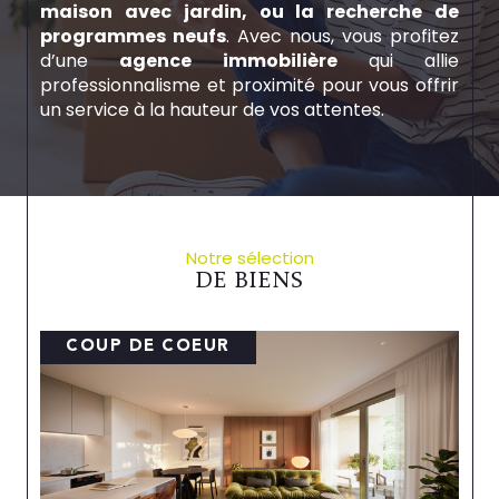
maison avec jardin, ou la recherche de
programmes neufs
. Avec nous, vous profitez
d’une
agence immobilière
qui allie
professionnalisme et proximité pour vous offrir
un service à la hauteur de vos attentes.
Des biens immobiliers à Mulhouse ?
découvrez nos prestations
Transactions immobilières
Notre sélection
Vous cherchez à
investir ou vendre un bien
DE BIENS
dans la région ? Chez Alliances Immobilier, nous
sommes spécialisés dans les
annonces
immobilières à Mulhouse
et proposons un
COUP DE COEUR
accompagnement sur mesure pour chaque
transaction immobilière
. Notre équipe est à
votre disposition pour faciliter l
’achat des
biens immobiliers ou la vente immobilière
de votre propriété à Mulhouse et environs
.
Grâce à notre expertise, nous garantissons des