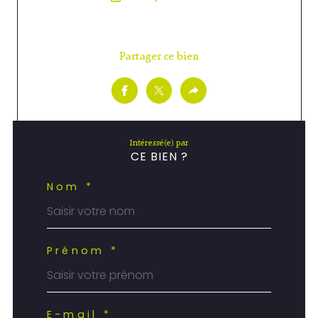
Partager ce bien
Intéressé(e) par
CE BIEN ?
Nom *
Prénom *
E-mail *