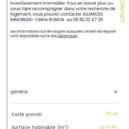
CONTACT
investissement immobilier. Pour en savoir plus ou 
vous faire accompagner dans votre recherche de 
logement, vous pouvez contacter ALLIANCES 
IMMOBILIER- Céline ROMON  au 06 83 32 47 29 
Les informations sur les risques auxquels ce bien est exposé 
sont disponibles sur le site 
Géorisques
général
TRAD_SIROCCO_Caracteristique
Valeurs
Code postal
68128
Surface habitable (m²)
53,48 m²