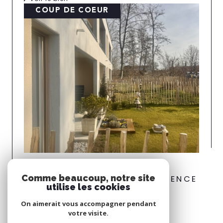
COUP DE COEUR
Sausheim (68390)
Comme beaucoup, notre site
SAUSHEIM DANS JOLIE RÉSIDENCE
utilise les cookies
Voir le bien
On aimerait vous accompagner pendant
votre visite.
Espace