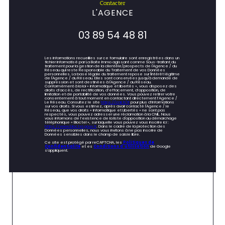
contacter
L'AGENCE
03 89 54 48 81
Les informations recueillies sur ce formulaire sont enregistrées dans un
fichier informatisé par La Boite Immo agissant comme Sous-traitant du
traitement pour la gestion de la clientèle/prospects de l'Agence / du
Réseau qui reste Responsable du Traitement de vos Données
personnelles. La base légale du traitement repose sur l'intérêt légitime
de l'Agence / du Réseau. Elles sont conservées jusqu'à demande de
suppression et sont destinées à l'Agence / au Réseau.
Conformément à la loi « informatique et libertés », vous disposez des
droits d’accès, de rectification, d’effacement, d’opposition, de
limitation et de portabilité de vos données. Vous pouvez retirer votre
consentement à tout moment en contactant directement l’Agence /
Le Réseau. Consultez le site
https://cnil.fr/fr
pour plus d’informations
sur vos droits. Si vous estimez, après avoir contacté l'Agence / le
Réseau, que vos droits « Informatique et Libertés » ne sont pas
respectés, vous pouvez adresser une réclamation à la CNIL. Nous
vous informons de l’existence de la liste d'opposition au démarchage
téléphonique « Bloctel », sur laquelle vous pouvez vous inscrire ici :
https://www.bloctel.gouv.fr
. Dans le cadre de la protection des
Données personnelles, nous vous invitons à ne pas inscrire de
Données sensibles dans le champ de saisie libre.
Ce site est protégé par reCAPTCHA, les
Politiques de
Confidentialité
et es
Conditions d'utilisation
de Google
s'appliquent.