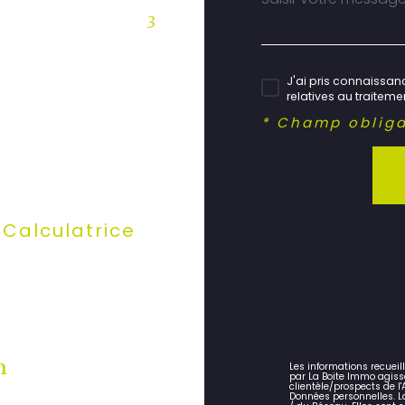
3
J'ai pris connaissanc
relatives au traitem
* Champ obliga
Calculatrice
n
Les informations recueil
par La Boite Immo agiss
clientèle/prospects de 
Données personnelles. La