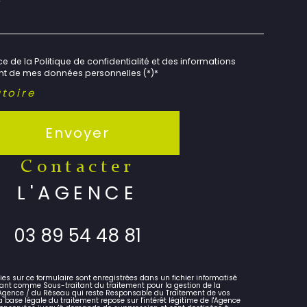
e de la Politique de confidentialité et des informations
ent de mes données personnelles (*)*
toire
Envoyer
contacter
L'AGENCE
03 89 54 48 81
lies sur ce formulaire sont enregistrées dans un fichier informatisé
ant comme Sous-traitant du traitement pour la gestion de la
l'Agence / du Réseau qui reste Responsable du Traitement de vos
 base légale du traitement repose sur l'intérêt légitime de l'Agence