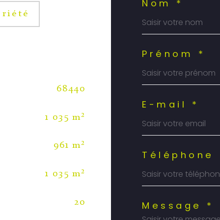
Nom *
riété
Prénom *
68440
E-mail *
1 035 m²
961 m²
Téléphone 
1 035 m²
20
Message *