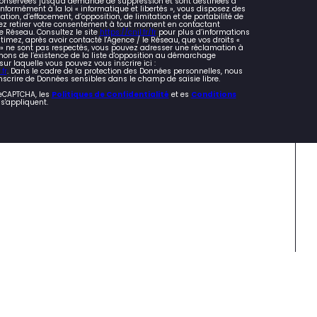
 conservées jusqu'à demande de suppression et sont destinées à
nformément à la loi « informatique et libertés », vous disposez des
cation, d’effacement, d’opposition, de limitation et de portabilité de
z retirer votre consentement à tout moment en contactant
e Réseau. Consultez le site
https://cnil.fr/fr
pour plus d’informations
stimez, après avoir contacté l'Agence / le Réseau, que vos droits «
s » ne sont pas respectés, vous pouvez adresser une réclamation à
mons de l’existence de la liste d'opposition au démarchage
 sur laquelle vous pouvez vous inscrire ici :
fr
. Dans le cadre de la protection des Données personnelles, nous
nscrire de Données sensibles dans le champ de saisie libre.
reCAPTCHA, les
Politiques de Confidentialité
et es
Conditions
s'appliquent.