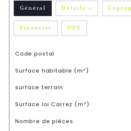
Général
Détails +
Coprop
Financier
DPE
TRAD_SIROCCO_Caracteristique
Valeurs
Code postal
Surface habitable (m²)
surface terrain
Surface loi Carrez (m²)
Nombre de pièces