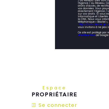
/ du Réseau. Elles sont
l'Agence / au Réseau. Co
droits d’accès, de rectifi
vos données. Vous pouve
directement l’Agence / L
sur vos droits. Si vous e
Informatique et Liberté
la CNIL. Nous vous infor
téléphonique « Bloctel »,
https://www.bloctel.gouv.
vous invitons à ne pas i
Ce site est protégé par 
d'utilisation
de Google 
Espace
PROPRIÉTAIRE
Se connecter