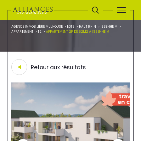
AGENCE IMMOBILIÈRE MULHOUSE
LOTS
HAUT RHIN
ISSENHEIM
APPARTEMENT
T2
APPARTEMENT 2P DE 52M2 A ISSENHEIM
Retour aux résultats