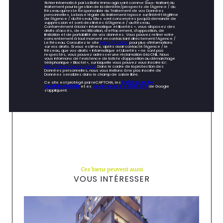
fichier informatisé par La Boite Immo agissant comme Sous-traitant du
traitement pour la gestion de la clientèle/prospects de l'Agence / du
Réseau qui reste Responsable du Traitement de vos Données
personnelles. La base légale du traitement repose sur l'intérêt légitime
de l'Agence / du Réseau. Elles sont conservées jusqu'à demande de
suppression et sont destinées à l'Agence / au Réseau.
Conformément à la loi « informatique et libertés », vous disposez des
droits d’accès, de rectification, d’effacement, d’opposition, de
limitation et de portabilité de vos données. Vous pouvez retirer votre
consentement à tout moment en contactant directement l’Agence /
Le Réseau. Consultez le site
https://cnil.fr/fr
pour plus d’informations
sur vos droits. Si vous estimez, après avoir contacté l'Agence / le
Réseau, que vos droits « Informatique et Libertés » ne sont pas
respectés, vous pouvez adresser une réclamation à la CNIL. Nous
vous informons de l’existence de la liste d'opposition au démarchage
téléphonique « Bloctel », sur laquelle vous pouvez vous inscrire ici :
https://www.bloctel.gouv.fr
. Dans le cadre de la protection des
Données personnelles, nous vous invitons à ne pas inscrire de
Données sensibles dans le champ de saisie libre.
Ce site est protégé par reCAPTCHA, les
Politiques de
Confidentialité
et es
Conditions d'utilisation
de Google
s'appliquent.
Ces biens peuvent aussi
VOUS INTÉRESSER