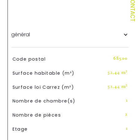
CONTACT
général
TRAD_SIROCCO_Caracteristique
Valeurs
Code postal
68500
Surface habitable (m²)
52,44 m²
Surface loi Carrez (m²)
52,44 m²
Nombre de chambre(s)
1
Nombre de pièces
2
Etage
1