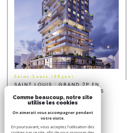
Saint-Louis (68300)
SAINT LOUIS : GRAND 2P EN
ÉTAGE SUPÉRIEUR AVEC TRÈS
Comme beaucoup, notre site
BELLE VUE
utilise les cookies
Voir le bien
On aimerait vous accompagner pendant
votre visite.
Espace
En poursuivant, vous acceptez l'utilisation des
PROPRIÉTAIRE
cookies par ce site, afin de vous proposer des