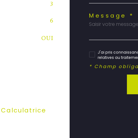
3
Message *
6
OUI
J'ai pris connaissanc
relatives au traitem
* Champ obliga
Calculatrice