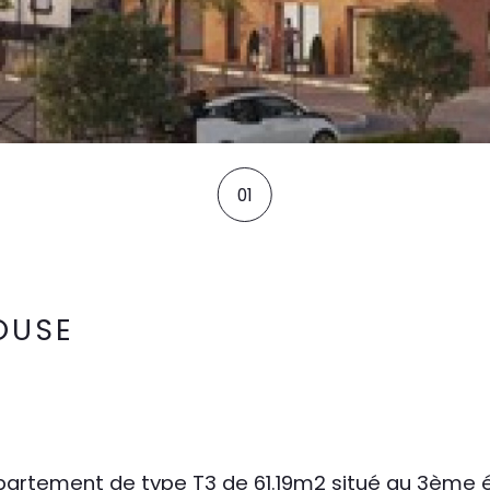
01
OUSE
partement de type T3 de 61.19m2 situé au 3ème ét