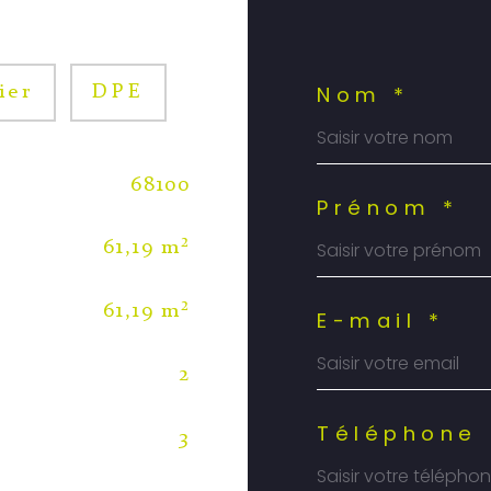
Nom *
ier
DPE
68100
Prénom *
61,19 m²
61,19 m²
E-mail *
2
Téléphone 
3