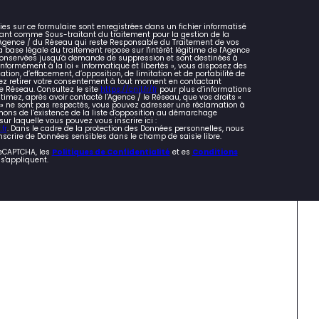
lies sur ce formulaire sont enregistrées dans un fichier informatisé
ant comme Sous-traitant du traitement pour la gestion de la
l'Agence / du Réseau qui reste Responsable du Traitement de vos
 base légale du traitement repose sur l'intérêt légitime de l'Agence
 conservées jusqu'à demande de suppression et sont destinées à
nformément à la loi « informatique et libertés », vous disposez des
cation, d’effacement, d’opposition, de limitation et de portabilité de
z retirer votre consentement à tout moment en contactant
e Réseau. Consultez le site
https://cnil.fr/fr
pour plus d’informations
stimez, après avoir contacté l'Agence / le Réseau, que vos droits «
s » ne sont pas respectés, vous pouvez adresser une réclamation à
mons de l’existence de la liste d'opposition au démarchage
 sur laquelle vous pouvez vous inscrire ici :
fr
. Dans le cadre de la protection des Données personnelles, nous
nscrire de Données sensibles dans le champ de saisie libre.
reCAPTCHA, les
Politiques de Confidentialité
et es
Conditions
s'appliquent.