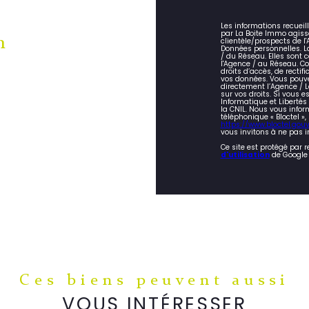
Les informations recueil
par La Boite Immo agiss
n
clientèle/prospects de 
Données personnelles. La
/ du Réseau. Elles sont
l'Agence / au Réseau. Co
droits d’accès, de rectifi
vos données. Vous pouve
directement l’Agence / L
sur vos droits. Si vous e
Informatique et Liberté
la CNIL. Nous vous infor
téléphonique « Bloctel »,
https://www.bloctel.gouv.
vous invitons à ne pas i
Ce site est protégé par 
d'utilisation
de Google 
Ces biens peuvent aussi
VOUS INTÉRESSER