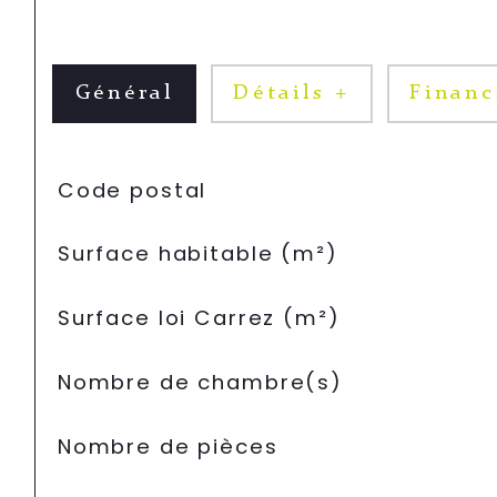
Général
Détails +
Financ
TRAD_SIROCCO_Caracteristique
Valeurs
Code postal
Surface habitable (m²)
Surface loi Carrez (m²)
Nombre de chambre(s)
Nombre de pièces