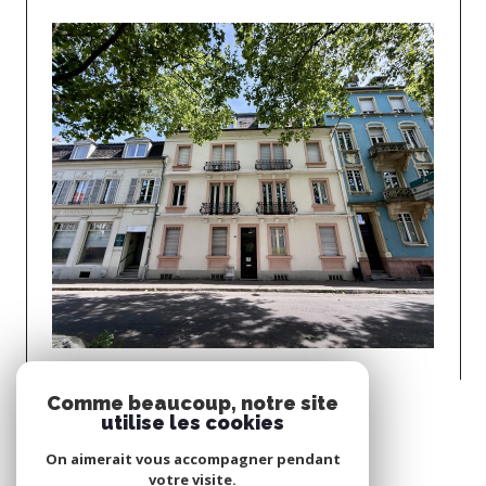
Mulhouse (68100)
Comme beaucoup, notre site
T2 DE 43 M2 À MULHOUSE
utilise les cookies
Voir le bien
On aimerait vous accompagner pendant
votre visite.