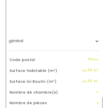
général
TRAD_SIROCCO_Caracteristique
Valeurs
Code postal
68100
Surface habitable (m²)
59,88 m²
Surface loi Boutin (m²)
59,88 m²
Nombre de chambre(s)
2
Nombre de pièces
3