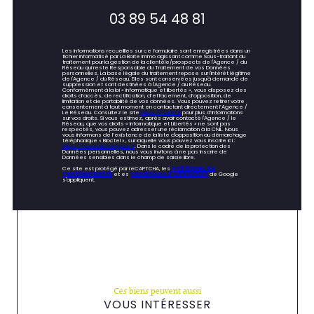
03 89 54 48 81
Les informations recueillies sur ce formulaire sont enregistrées dans un
fichier informatisé par La Boite Immo agissant comme Sous-traitant du
traitement pour la gestion de la clientèle/prospects de l'Agence / du
Réseau qui reste Responsable du Traitement de vos Données
personnelles. La base légale du traitement repose sur l'intérêt légitime
de l'Agence / du Réseau. Elles sont conservées jusqu'à demande de
suppression et sont destinées à l'Agence / au Réseau.
Conformément à la loi « informatique et libertés », vous disposez des
droits d’accès, de rectification, d’effacement, d’opposition, de
limitation et de portabilité de vos données. Vous pouvez retirer votre
consentement à tout moment en contactant directement l’Agence /
Le Réseau. Consultez le site
https://cnil.fr/fr
pour plus d’informations
sur vos droits. Si vous estimez, après avoir contacté l'Agence / le
Réseau, que vos droits « Informatique et Libertés » ne sont pas
respectés, vous pouvez adresser une réclamation à la CNIL. Nous
vous informons de l’existence de la liste d'opposition au démarchage
téléphonique « Bloctel », sur laquelle vous pouvez vous inscrire ici :
https://www.bloctel.gouv.fr
. Dans le cadre de la protection des
Données personnelles, nous vous invitons à ne pas inscrire de
Données sensibles dans le champ de saisie libre.
Ce site est protégé par reCAPTCHA, les
Politiques de
Confidentialité
et es
Conditions d'utilisation
de Google
s'appliquent.
Ces biens peuvent aussi
VOUS INTÉRESSER