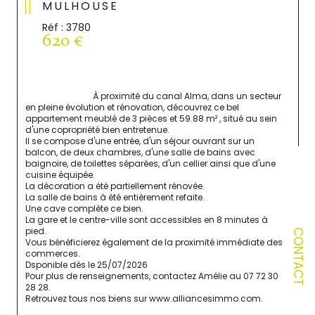
MULHOUSE
Réf : 3780
620 €
                                À proximité du canal Alma, dans un secteur 
en pleine évolution et rénovation, découvrez ce bel 
appartement meublé de 3 pièces et 59.88 m² , situé au sein 
d'une copropriété bien entretenue.

Il se compose d'une entrée, d'un séjour ouvrant sur un 
balcon, de deux chambres, d'une salle de bains avec 
baignoire, de toilettes séparées, d'un cellier ainsi que d'une 
cuisine équipée.

La décoration a été partiellement rénovée.

La salle de bains à été entièrement refaite.

Une cave complète ce bien.

La gare et le centre-ville sont accessibles en 8 minutes à 
pied.

CONTACT
Vous bénéficierez également de la proximité immédiate des 
commerces.

Dsponible dès le 25/07/2026

Pour plus de renseignements, contactez Amélie au 07 72 30 
28 28.

Retrouvez tous nos biens sur www.alliancesimmo.com.
