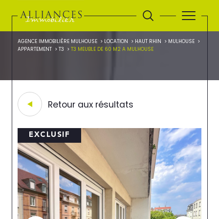
AGENCE IMMOBILIÈRE MULHOUSE
LOCATION
HAUT RHIN
MULHOUSE
APPARTEMENT
T3
T3 MEUBLE DE 60 M2 A MULHOUSE
Retour aux résultats
EXCLUSIF