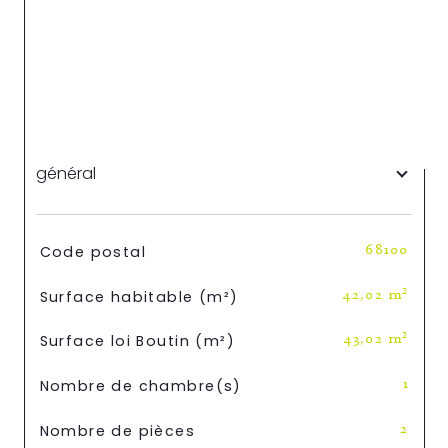
général
TRAD_SIROCCO_Caracteristique
Valeurs
Code postal
68100
Surface habitable (m²)
42,02 m²
Surface loi Boutin (m²)
43,02 m²
Nombre de chambre(s)
1
Nombre de pièces
2