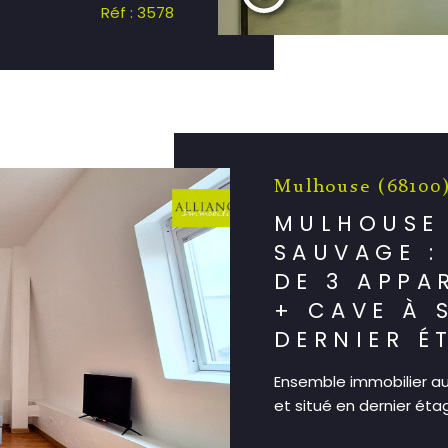
Réf : 3578
Mulhouse (68100
MULHOUSE
SAUVAGE :
DE 3 APPA
+ CAVE À 
DERNIER É
Ensemble immobilier au
et situé en dernier étag