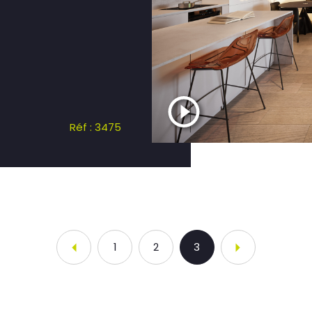
Réf : 3475
1
2
3