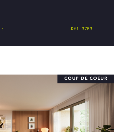
er
Réf : 3763
COUP DE COEUR