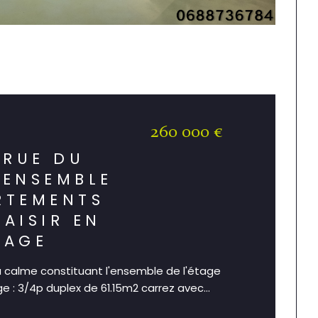
260 000 €
)
 RUE DU
 ENSEMBLE
RTEMENTS
SAISIR EN
TAGE
 calme constituant l'ensemble de l'étage
e : 3/4p duplex de 61.15m2 carrez avec...