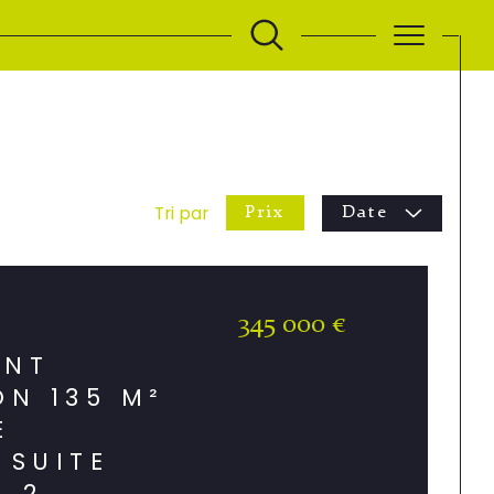
Tri par
Prix
Date
345 000 €
ENT
ON 135 M²
E
 SUITE
, 2