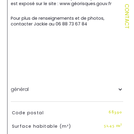
est exposé sur le site : www.géorisques.gouv.fr
CONTACT
Pour plus de renseignements et de photos, 
contacter Jackie au 06 88 73 67 84
général
TRAD_SIROCCO_Caracteristique
Valeurs
Code postal
68390
Surface habitable (m²)
51,45 m²