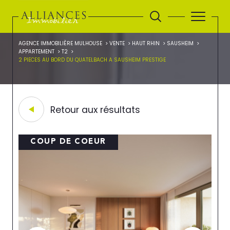
AGENCE IMMOBILIÈRE MULHOUSE
VENTE
HAUT RHIN
SAUSHEIM
APPARTEMENT
T2
2 PIECES AU BORD DU QUATELBACH A SAUSHEIM PRESTIGE
Retour aux résultats
COUP DE COEUR