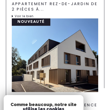
APPARTEMENT REZ-DE-JARDIN DE
2 PIÈCES À...
Voir le bien
NOUVEAUTÉ
Sausheim (68390)
Comme beaucoup, notre site
SAUSHEIM DANS JOLIE RÉSIDENCE
utilise les cookies