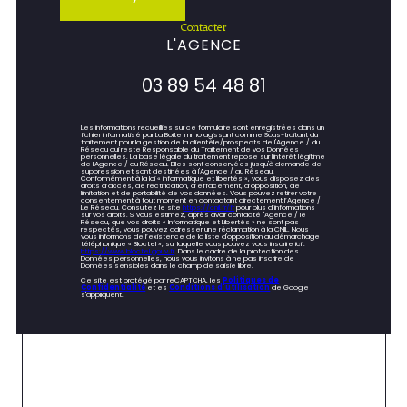
contacter
L'AGENCE
03 89 54 48 81
Les informations recueillies sur ce formulaire sont enregistrées dans un
fichier informatisé par La Boite Immo agissant comme Sous-traitant du
traitement pour la gestion de la clientèle/prospects de l'Agence / du
Réseau qui reste Responsable du Traitement de vos Données
personnelles. La base légale du traitement repose sur l'intérêt légitime
de l'Agence / du Réseau. Elles sont conservées jusqu'à demande de
suppression et sont destinées à l'Agence / au Réseau.
Conformément à la loi « informatique et libertés », vous disposez des
droits d’accès, de rectification, d’effacement, d’opposition, de
limitation et de portabilité de vos données. Vous pouvez retirer votre
consentement à tout moment en contactant directement l’Agence /
Le Réseau. Consultez le site
https://cnil.fr/fr
pour plus d’informations
sur vos droits. Si vous estimez, après avoir contacté l'Agence / le
Réseau, que vos droits « Informatique et Libertés » ne sont pas
respectés, vous pouvez adresser une réclamation à la CNIL. Nous
vous informons de l’existence de la liste d'opposition au démarchage
téléphonique « Bloctel », sur laquelle vous pouvez vous inscrire ici :
https://www.bloctel.gouv.fr
. Dans le cadre de la protection des
Données personnelles, nous vous invitons à ne pas inscrire de
Données sensibles dans le champ de saisie libre.
Ce site est protégé par reCAPTCHA, les
Politiques de
Confidentialité
et es
Conditions d'utilisation
de Google
s'appliquent.