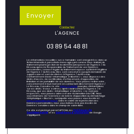
Envoyer
contacter
L'AGENCE
03 89 54 48 81
Les informations recueillies sur ce formulaire sont enregistrées dans un
fichier informatisé par La Boite Immo agissant comme Sous-traitant du
traitement pour la gestion de la clientèle/prospects de l'Agence / du
Réseau qui reste Responsable du Traitement de vos Données
personnelles. La base légale du traitement repose sur l'intérêt légitime
de l'Agence / du Réseau. Elles sont conservées jusqu'à demande de
suppression et sont destinées à l'Agence / au Réseau.
Conformément à la loi « informatique et libertés », vous disposez des
droits d’accès, de rectification, d’effacement, d’opposition, de
limitation et de portabilité de vos données. Vous pouvez retirer votre
consentement à tout moment en contactant directement l’Agence /
Le Réseau. Consultez le site
https://cnil.fr/fr
pour plus d’informations
sur vos droits. Si vous estimez, après avoir contacté l'Agence / le
Réseau, que vos droits « Informatique et Libertés » ne sont pas
respectés, vous pouvez adresser une réclamation à la CNIL. Nous
vous informons de l’existence de la liste d'opposition au démarchage
téléphonique « Bloctel », sur laquelle vous pouvez vous inscrire ici :
https://www.bloctel.gouv.fr
. Dans le cadre de la protection des
Données personnelles, nous vous invitons à ne pas inscrire de
Données sensibles dans le champ de saisie libre.
Ce site est protégé par reCAPTCHA, les
Politiques de
Confidentialité
et es
Conditions d'utilisation
de Google
s'appliquent.