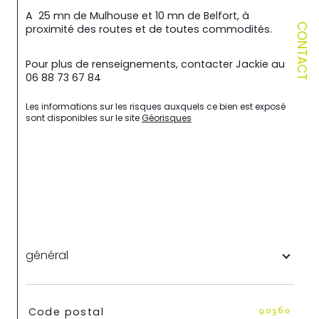
A  25 mn de Mulhouse et 10 mn de Belfort, à 
CONTACT
proximité des routes et de toutes commodités.
Pour plus de renseignements, contacter Jackie au 
06 88 73 67 84
Les informations sur les risques auxquels ce bien est exposé 
sont disponibles sur le site 
Géorisques
général
TRAD_SIROCCO_Caracteristique
Valeurs
Code postal
90360