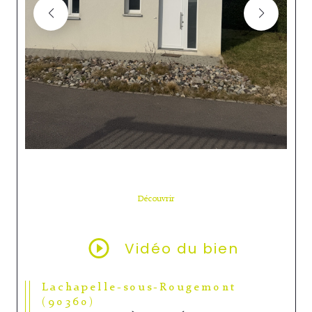
Découvrir
LE BIEN
Vidéo du bien
Lachapelle-sous-Rougemont
(90360)