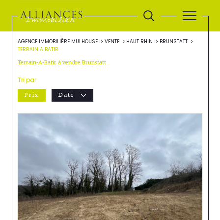
AGENCE IMMOBILIÈRE MULHOUSE
VENTE
HAUT RHIN
BRUNSTATT
TERRAIN A BATIR
Terrain-A-Batir à vendre Brunstatt
Tri par
Prix
Date