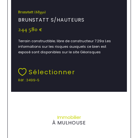
Brunstatt (68350)
BRUNSTATT S/HAUTEURS
244 580 €
Terrain constructible; libre de constructeur 7.29a Les
informations sur les risques auxquels ce bien est
exposé sont disponibles sur le site Géorisques
Sélectionner
Réf : 3499-5
Immobilier
À MULHOUSE