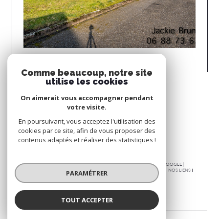
Heimsbrunn (68990)
Comme beaucoup, notre site
TERRAIN CONSTRUCTIBLE
utilise les cookies
Voir le bien
On aimerait vous accompagner pendant
votre visite.
Espace
En poursuivant, vous acceptez l'utilisation des
PROPRIÉTAIRE
cookies par ce site, afin de vous proposer des
contenus adaptés et réaliser des statistiques !
Se connecter
© 2026 | TOUS DROITS RÉSERVÉS | TRADUCTION POWERED BY GOOGLE |
PLAN DU SITE
NOS HONORAIRES
MENTIONS LÉGALES
ADMIN
NOS LIENS
PARAMÉTRER
POLITIQUE RGPD
COOKIES
TOUT ACCEPTER