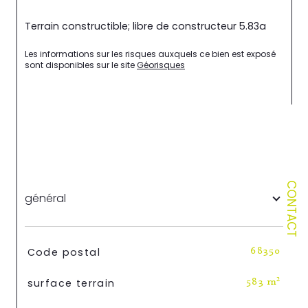
Terrain constructible; libre de constructeur 5.83a
Les informations sur les risques auxquels ce bien est exposé 
sont disponibles sur le site 
Géorisques
CONTACT
général
TRAD_SIROCCO_Caracteristique
Valeurs
Code postal
68350
surface terrain
583 m²