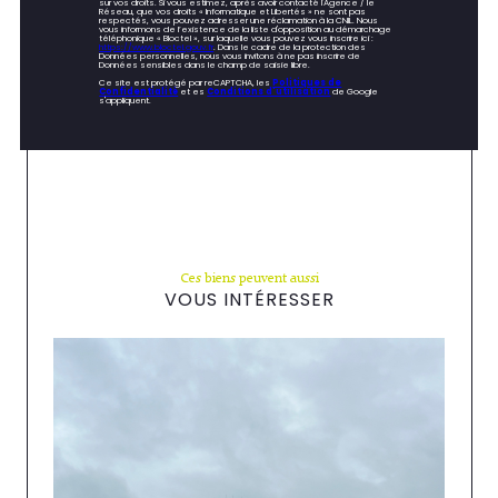
sur vos droits. Si vous estimez, après avoir contacté l'Agence / le
Réseau, que vos droits « Informatique et Libertés » ne sont pas
respectés, vous pouvez adresser une réclamation à la CNIL. Nous
vous informons de l’existence de la liste d'opposition au démarchage
téléphonique « Bloctel », sur laquelle vous pouvez vous inscrire ici :
https://www.bloctel.gouv.fr
. Dans le cadre de la protection des
Données personnelles, nous vous invitons à ne pas inscrire de
Données sensibles dans le champ de saisie libre.
Ce site est protégé par reCAPTCHA, les
Politiques de
Confidentialité
et es
Conditions d'utilisation
de Google
s'appliquent.
Ces biens peuvent aussi
VOUS INTÉRESSER