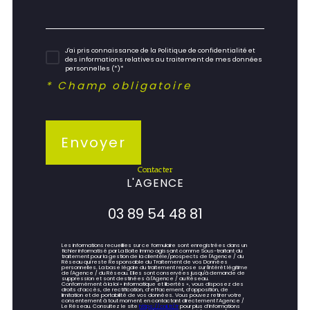
J'ai pris connaissance de la Politique de confidentialité et
des informations relatives au traitement de mes données
personnelles (*)*
* Champ obligatoire
Envoyer
contacter
L'AGENCE
03 89 54 48 81
Les informations recueillies sur ce formulaire sont enregistrées dans un
fichier informatisé par La Boite Immo agissant comme Sous-traitant du
traitement pour la gestion de la clientèle/prospects de l'Agence / du
Réseau qui reste Responsable du Traitement de vos Données
personnelles. La base légale du traitement repose sur l'intérêt légitime
de l'Agence / du Réseau. Elles sont conservées jusqu'à demande de
suppression et sont destinées à l'Agence / au Réseau.
Conformément à la loi « informatique et libertés », vous disposez des
droits d’accès, de rectification, d’effacement, d’opposition, de
limitation et de portabilité de vos données. Vous pouvez retirer votre
consentement à tout moment en contactant directement l’Agence /
Le Réseau. Consultez le site
https://cnil.fr/fr
pour plus d’informations