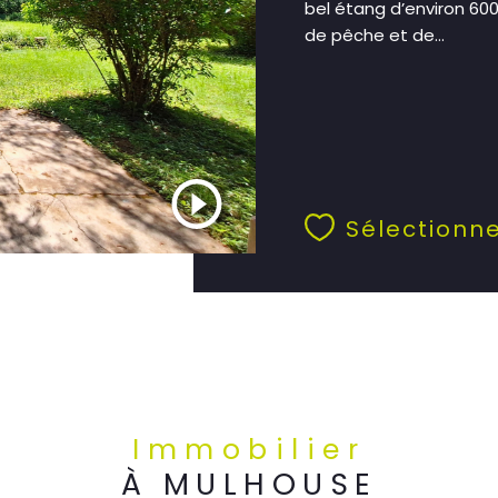
bel étang d’environ 600
de pêche et de...
Sélectionn
Immobilier
À MULHOUSE