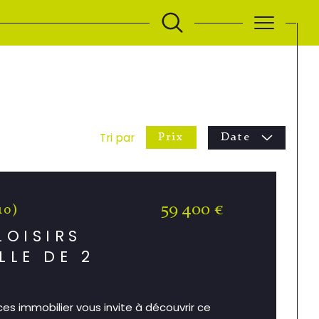
Tri par
Prix
Date
59 400 €
10)
LOISIRS
LLE DE 2
ces immobilier vous invite à découvrir ce