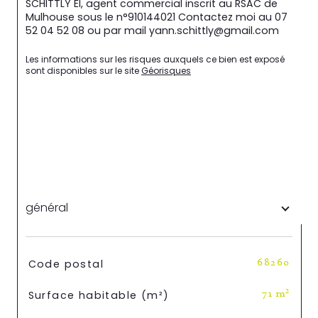
SCHITTLY EI, agent commercial inscrit au RSAC de 
Mulhouse sous le n°910144021 Contactez moi au 07 
52 04 52 08 ou par mail yann.schittly@gmail.com
Les informations sur les risques auxquels ce bien est exposé 
sont disponibles sur le site 
Géorisques
général
TRAD_SIROCCO_Caracteristique
Valeurs
Code postal
68260
Surface habitable (m²)
71 m²