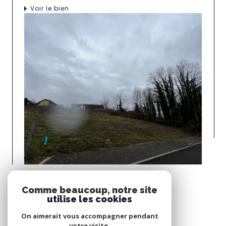
Voir le bien
Brunstatt (68350)
Comme beaucoup, notre site
BRUNSTATT S/HAUTEURS
utilise les cookies
Voir le bien
On aimerait vous accompagner pendant
votre visite.