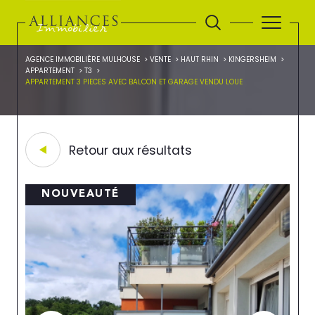
AGENCE IMMOBILIÈRE MULHOUSE
VENTE
HAUT RHIN
KINGERSHEIM
APPARTEMENT
T3
APPARTEMENT 3 PIECES AVEC BALCON ET GARAGE VENDU LOUE
Retour aux résultats
NOUVEAUTÉ