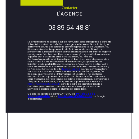
contacter
L'AGENCE
03 89 54 48 81
Les informations recueillies sur ce formulaire sont enregistrées dans un
fichier informatisé par La Boite Immo agissant comme Sous-traitant du
traitement pour la gestion de la clientèle/prospects de l'Agence / du
Réseau qui reste Responsable du Traitement de vos Données
personnelles. La base légale du traitement repose sur l'intérêt légitime
de l'Agence / du Réseau. Elles sont conservées jusqu'à demande de
suppression et sont destinées à l'Agence / au Réseau.
Conformément à la loi « informatique et libertés », vous disposez des
droits d’accès, de rectification, d’effacement, d’opposition, de
limitation et de portabilité de vos données. Vous pouvez retirer votre
consentement à tout moment en contactant directement l’Agence /
Le Réseau. Consultez le site
https://cnil.fr/fr
pour plus d’informations
sur vos droits. Si vous estimez, après avoir contacté l'Agence / le
Réseau, que vos droits « Informatique et Libertés » ne sont pas
respectés, vous pouvez adresser une réclamation à la CNIL. Nous
vous informons de l’existence de la liste d'opposition au démarchage
téléphonique « Bloctel », sur laquelle vous pouvez vous inscrire ici :
https://www.bloctel.gouv.fr
. Dans le cadre de la protection des
Données personnelles, nous vous invitons à ne pas inscrire de
Données sensibles dans le champ de saisie libre.
Ce site est protégé par reCAPTCHA, les
Politiques de
Confidentialité
et es
Conditions d'utilisation
de Google
s'appliquent.