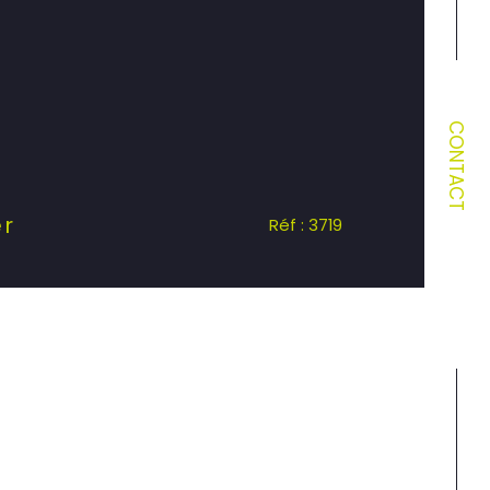
CONTACT
er
Réf : 3719