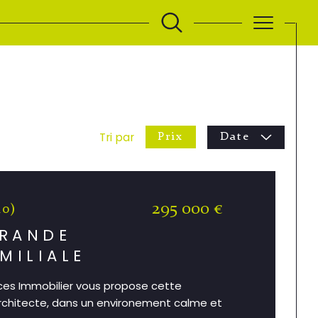
Tri par
Prix
Date
295 000 €
10)
GRANDE
MILIALE
nces Immobilier vous propose cette
rchitecte, dans un environement calme et