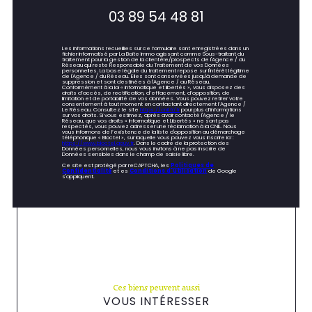
03 89 54 48 81
Les informations recueillies sur ce formulaire sont enregistrées dans un
fichier informatisé par La Boite Immo agissant comme Sous-traitant du
traitement pour la gestion de la clientèle/prospects de l'Agence / du
Réseau qui reste Responsable du Traitement de vos Données
personnelles. La base légale du traitement repose sur l'intérêt légitime
de l'Agence / du Réseau. Elles sont conservées jusqu'à demande de
suppression et sont destinées à l'Agence / au Réseau.
Conformément à la loi « informatique et libertés », vous disposez des
droits d’accès, de rectification, d’effacement, d’opposition, de
limitation et de portabilité de vos données. Vous pouvez retirer votre
consentement à tout moment en contactant directement l’Agence /
Le Réseau. Consultez le site
https://cnil.fr/fr
pour plus d’informations
sur vos droits. Si vous estimez, après avoir contacté l'Agence / le
Réseau, que vos droits « Informatique et Libertés » ne sont pas
respectés, vous pouvez adresser une réclamation à la CNIL. Nous
vous informons de l’existence de la liste d'opposition au démarchage
téléphonique « Bloctel », sur laquelle vous pouvez vous inscrire ici :
https://www.bloctel.gouv.fr
. Dans le cadre de la protection des
Données personnelles, nous vous invitons à ne pas inscrire de
Données sensibles dans le champ de saisie libre.
Ce site est protégé par reCAPTCHA, les
Politiques de
Confidentialité
et es
Conditions d'utilisation
de Google
s'appliquent.
Ces biens peuvent aussi
VOUS INTÉRESSER