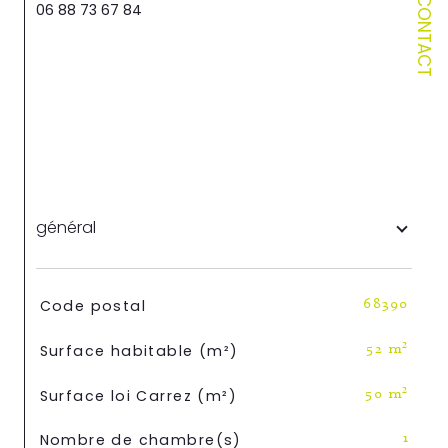
CONTACT
06 88 73 67 84
général
TRAD_SIROCCO_Caracteristique
Valeurs
Code postal
68390
Surface habitable (m²)
52 m²
Surface loi Carrez (m²)
50 m²
Nombre de chambre(s)
1