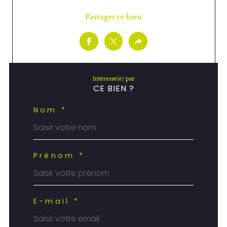
Partager ce bien
Intéressé(e) par
CE BIEN ?
Nom *
Prénom *
E-mail *