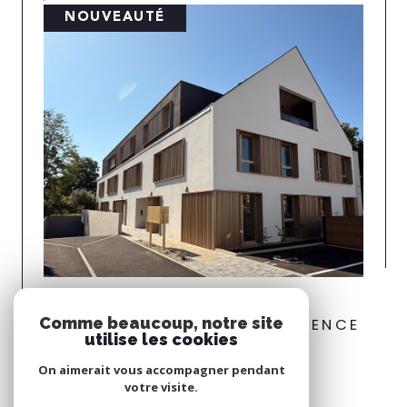
NOUVEAUTÉ
Sausheim (68390)
Comme beaucoup, notre site
SAUSHEIM DANS JOLIE RÉSIDENCE
utilise les cookies
Voir le bien
On aimerait vous accompagner pendant
votre visite.
Espace