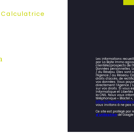
Calculatrice
n
Les informations recueil
par La Boite Immo agiss
clientèle/prospects de 
Données personnelles. La
/ du Réseau. Elles sont
l'Agence / au Réseau. Co
droits d’accès, de rectifi
vos données. Vous pouve
directement l’Agence / L
sur vos droits. Si vous e
Informatique et Liberté
la CNIL. Nous vous infor
téléphonique « Bloctel »,
https://www.bloctel.gouv.
vous invitons à ne pas i
Ce site est protégé par 
d'utilisation
de Google 