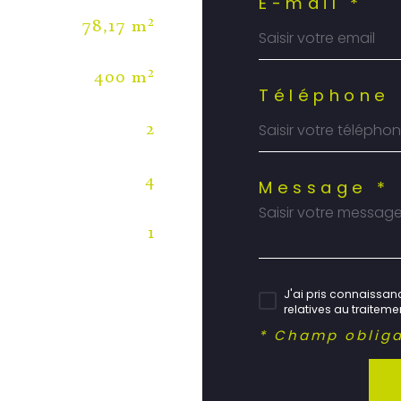
E-mail *
78,17 m²
400 m²
Téléphone 
2
4
Message *
1
J'ai pris connaissanc
relatives au traitem
* Champ obliga