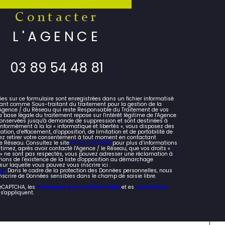
contacter
L'AGENCE
03 89 54 48 81
lies sur ce formulaire sont enregistrées dans un fichier informatisé
ant comme Sous-traitant du traitement pour la gestion de la
l'Agence / du Réseau qui reste Responsable du Traitement de vos
 base légale du traitement repose sur l'intérêt légitime de l'Agence
 conservées jusqu'à demande de suppression et sont destinées à
nformément à la loi « informatique et libertés », vous disposez des
cation, d’effacement, d’opposition, de limitation et de portabilité de
z retirer votre consentement à tout moment en contactant
e Réseau. Consultez le site
https://cnil.fr/fr
pour plus d’informations
stimez, après avoir contacté l'Agence / le Réseau, que vos droits «
s » ne sont pas respectés, vous pouvez adresser une réclamation à
mons de l’existence de la liste d'opposition au démarchage
 sur laquelle vous pouvez vous inscrire ici :
fr
. Dans le cadre de la protection des Données personnelles, nous
nscrire de Données sensibles dans le champ de saisie libre.
reCAPTCHA, les
Politiques de Confidentialité
et es
Conditions
s'appliquent.