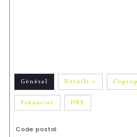
Général
Détails +
Coprop
Financier
DPE
TRAD_SIROCCO_Caracteristique
Valeurs
Code postal