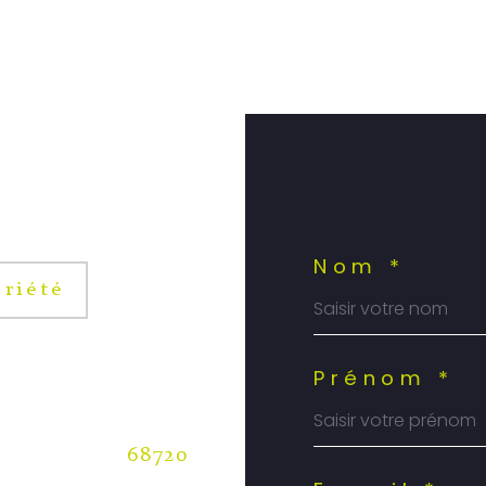
Nom *
riété
Prénom *
68720