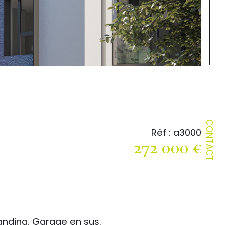
CONTACT
Réf : a3000
272 000 €
anding. Garage en sus.