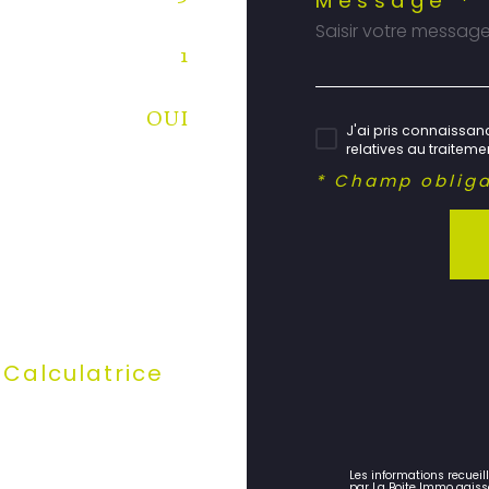
Message *
1
OUI
J'ai pris connaissanc
relatives au traitem
* Champ obliga
Calculatrice
Les informations recueil
par La Boite Immo agiss