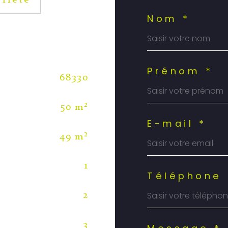
riété
Nom *
Prénom *
68330
50 m²
E-mail *
49 m²
1
Téléphone 
2
3