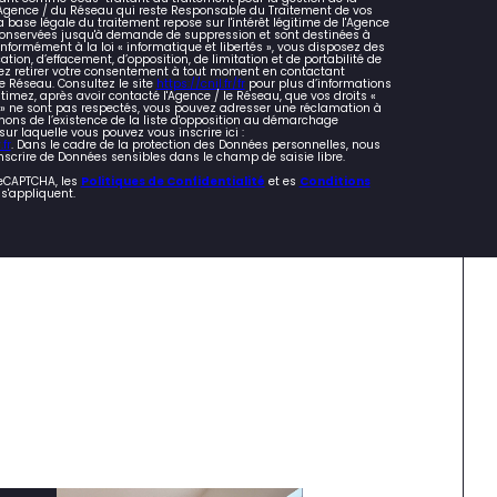
l'Agence / du Réseau qui reste Responsable du Traitement de vos
 base légale du traitement repose sur l'intérêt légitime de l'Agence
 conservées jusqu'à demande de suppression et sont destinées à
nformément à la loi « informatique et libertés », vous disposez des
cation, d’effacement, d’opposition, de limitation et de portabilité de
z retirer votre consentement à tout moment en contactant
e Réseau. Consultez le site
https://cnil.fr/fr
pour plus d’informations
stimez, après avoir contacté l'Agence / le Réseau, que vos droits «
s » ne sont pas respectés, vous pouvez adresser une réclamation à
mons de l’existence de la liste d'opposition au démarchage
 sur laquelle vous pouvez vous inscrire ici :
fr
. Dans le cadre de la protection des Données personnelles, nous
nscrire de Données sensibles dans le champ de saisie libre.
reCAPTCHA, les
Politiques de Confidentialité
et es
Conditions
s'appliquent.