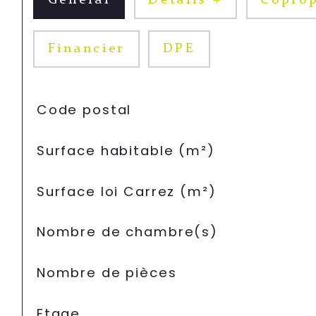
Général
Détails +
Coprop
Financier
DPE
TRAD_SIROCCO_Caracteristique
Valeurs
Code postal
Surface habitable (m²)
Surface loi Carrez (m²)
Nombre de chambre(s)
Nombre de pièces
Etage