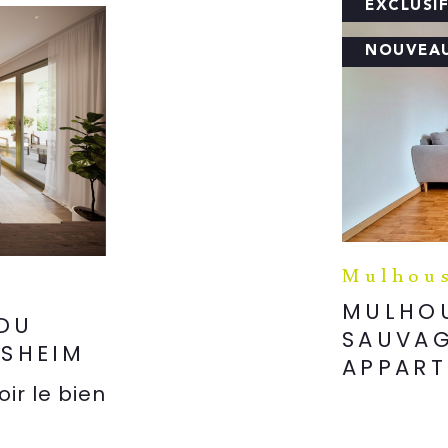
EXCLUSI
NOUVEA
Mulhous
MULHOU
 DU
SAUVAG
USHEIM
APPART
oir le bien