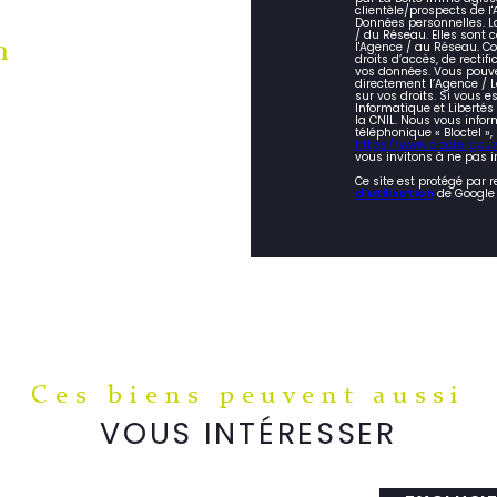
clientèle/prospects de 
Données personnelles. La
/ du Réseau. Elles sont
n
l'Agence / au Réseau. Co
droits d’accès, de rectifi
vos données. Vous pouve
directement l’Agence / L
sur vos droits. Si vous e
Informatique et Liberté
la CNIL. Nous vous infor
téléphonique « Bloctel »,
https://www.bloctel.gouv.
vous invitons à ne pas i
Ce site est protégé par 
d'utilisation
de Google 
Ces biens peuvent aussi
VOUS INTÉRESSER