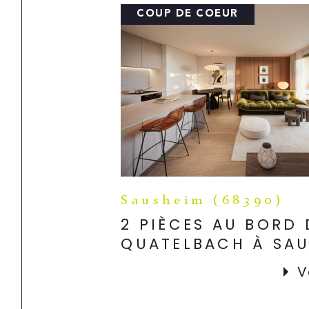
COUP DE COEUR
Sausheim (68390)
2 PIÈCES AU BORD
QUATELBACH À SA
V