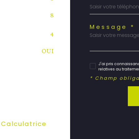
8
Message *
4
OUI
J'ai pris connaissanc
relatives au traitem
* Champ obliga
Calculatrice