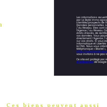
Les informations recueil
par La Boite Immo agiss
clientèle/prospects de 
n
Données personnelles. La
/ du Réseau. Elles sont
l'Agence / au Réseau. Co
droits d’accès, de rectifi
vos données. Vous pouve
directement l’Agence / L
sur vos droits. Si vous e
Informatique et Liberté
la CNIL. Nous vous infor
téléphonique « Bloctel »,
https://www.bloctel.gouv.
vous invitons à ne pas i
Ce site est protégé par 
d'utilisation
de Google 
Ces biens peuvent aussi