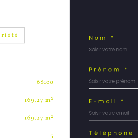
riété
Nom *
Prénom *
68100
E-mail *
169,27 m²
169,27 m²
Téléphone 
5