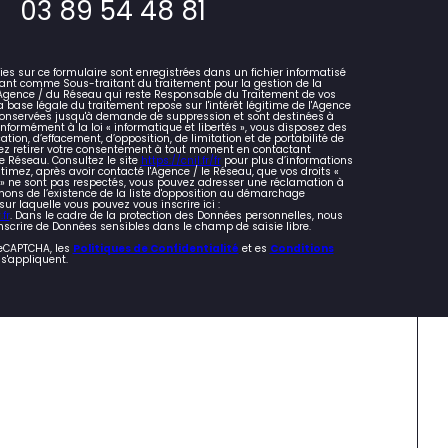
03 89 54 48 81
lies sur ce formulaire sont enregistrées dans un fichier informatisé
ant comme Sous-traitant du traitement pour la gestion de la
l'Agence / du Réseau qui reste Responsable du Traitement de vos
 base légale du traitement repose sur l'intérêt légitime de l'Agence
 conservées jusqu'à demande de suppression et sont destinées à
nformément à la loi « informatique et libertés », vous disposez des
cation, d’effacement, d’opposition, de limitation et de portabilité de
z retirer votre consentement à tout moment en contactant
e Réseau. Consultez le site
https://cnil.fr/fr
pour plus d’informations
stimez, après avoir contacté l'Agence / le Réseau, que vos droits «
s » ne sont pas respectés, vous pouvez adresser une réclamation à
mons de l’existence de la liste d'opposition au démarchage
 sur laquelle vous pouvez vous inscrire ici :
fr
. Dans le cadre de la protection des Données personnelles, nous
nscrire de Données sensibles dans le champ de saisie libre.
reCAPTCHA, les
Politiques de Confidentialité
et es
Conditions
s'appliquent.