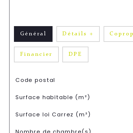
Général
Détails +
Coprop
Financier
DPE
TRAD_SIROCCO_Caracteristique
Valeurs
Code postal
Surface habitable (m²)
Surface loi Carrez (m²)
Nombre de chambre(s)