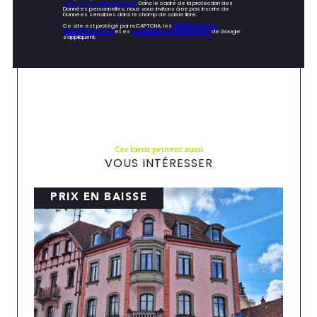
https://www.bloctel.gouv.fr
. Dans le cadre de la protection des
Données personnelles, nous vous invitons à ne pas inscrire de
Données sensibles dans le champ de saisie libre.
Ce site est protégé par reCAPTCHA, les
Politiques de
Confidentialité
et es
Conditions d'utilisation
de Google
s'appliquent.
Ces biens peuvent aussi
VOUS INTÉRESSER
PRIX EN BAISSE