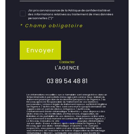
J'ai pris connaissance de la Politique de confidentialité et
des informations relatives au traitement de mes données
personnelles (*)*
* Champ obligatoire
Envoyer
contacter
L'AGENCE
03 89 54 48 81
Les informations recueillies sur ce formulaire sont enregistrées dans un
fichier informatisé par La Boite Immo agissant comme Sous-traitant du
traitement pour la gestion de la clientèle/prospects de l'Agence / du
Réseau qui reste Responsable du Traitement de vos Données
personnelles. La base légale du traitement repose sur l'intérêt légitime
de l'Agence / du Réseau. Elles sont conservées jusqu'à demande de
suppression et sont destinées à l'Agence / au Réseau.
Conformément à la loi « informatique et libertés », vous disposez des
droits d’accès, de rectification, d’effacement, d’opposition, de
limitation et de portabilité de vos données. Vous pouvez retirer votre
consentement à tout moment en contactant directement l’Agence /
Le Réseau. Consultez le site
https://cnil.fr/fr
pour plus d’informations
sur vos droits. Si vous estimez, après avoir contacté l'Agence / le
Réseau, que vos droits « Informatique et Libertés » ne sont pas
respectés, vous pouvez adresser une réclamation à la CNIL. Nous
vous informons de l’existence de la liste d'opposition au démarchage
téléphonique « Bloctel », sur laquelle vous pouvez vous inscrire ici :