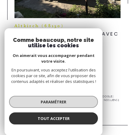
Altkirch (68130)
GRANDE MAISON FAMILIALE AVEC
Comme beaucoup, notre site
LOCAL PRO À ALTKIRCH
utilise les cookies
Voir le bien
On aimerait vous accompagner pendant
votre visite.
Espace
En poursuivant, vous acceptez l'utilisation des
PROPRIÉTAIRE
cookies par ce site, afin de vous proposer des
Se connecter
contenus adaptés et réaliser des statistiques !
© 2026 | TOUS DROITS RÉSERVÉS | TRADUCTION POWERED BY GOOGLE |
PLAN DU SITE
NOS HONORAIRES
MENTIONS LÉGALES
ADMIN
NOS LIENS
PARAMÉTRER
POLITIQUE RGPD
COOKIES
TOUT ACCEPTER