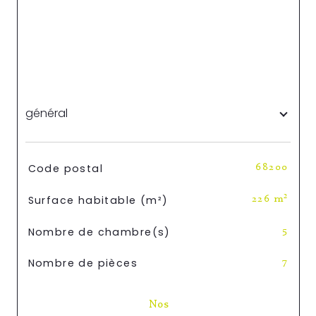
général
TRAD_SIROCCO_Caracteristique
Valeurs
Code postal
68200
Surface habitable (m²)
226 m²
Nombre de chambre(s)
5
Nombre de pièces
7
Nos