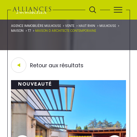
AGENCE IMMOBILIÈRE MULHOUSE
VENTE
HAUT RHIN
MULHOUSE
MAISON
T7
MAISON D ARCHITECTE CONTEMPORAINE
Retour aux résultats
NOUVEAUTÉ