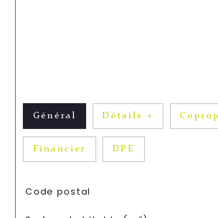
Général
Détails +
Coprop
Financier
DPE
TRAD_SIROCCO_Caracteristique
Valeurs
Code postal