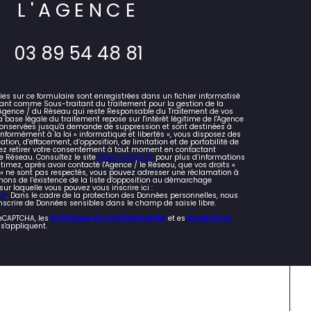
L'AGENCE
03 89 54 48 81
lies sur ce formulaire sont enregistrées dans un fichier informatisé
ant comme Sous-traitant du traitement pour la gestion de la
l'Agence / du Réseau qui reste Responsable du Traitement de vos
 base légale du traitement repose sur l'intérêt légitime de l'Agence
 conservées jusqu'à demande de suppression et sont destinées à
nformément à la loi « informatique et libertés », vous disposez des
cation, d’effacement, d’opposition, de limitation et de portabilité de
z retirer votre consentement à tout moment en contactant
e Réseau. Consultez le site
https://cnil.fr/fr
pour plus d’informations
stimez, après avoir contacté l'Agence / le Réseau, que vos droits «
s » ne sont pas respectés, vous pouvez adresser une réclamation à
mons de l’existence de la liste d'opposition au démarchage
 sur laquelle vous pouvez vous inscrire ici :
fr
. Dans le cadre de la protection des Données personnelles, nous
nscrire de Données sensibles dans le champ de saisie libre.
reCAPTCHA, les
Politiques de Confidentialité
et es
Conditions
s'appliquent.