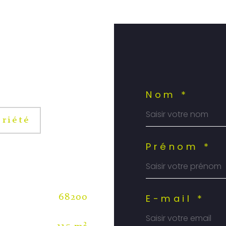
Nom *
riété
Prénom *
E-mail *
68200