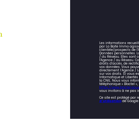
n
Les informations recueil
par La Boite Immo agiss
clientèle/prospects de 
Données personnelles. La
/ du Réseau. Elles sont
l'Agence / au Réseau. Co
droits d’accès, de rectifi
vos données. Vous pouve
directement l’Agence / L
sur vos droits. Si vous e
Informatique et Liberté
la CNIL. Nous vous infor
téléphonique « Bloctel »,
https://www.bloctel.gouv.
vous invitons à ne pas i
Ce site est protégé par 
d'utilisation
de Google 