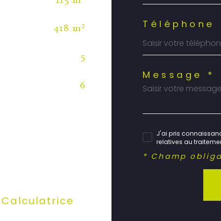
115 m²
Téléphone 
418 m²
5
Message *
6
J'ai pris connaissanc
relatives au traitem
* Champ obliga
Calculatrice