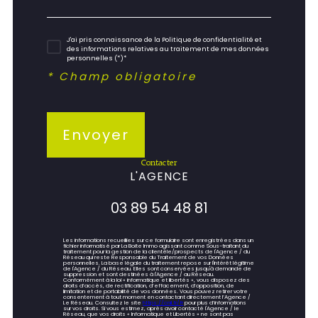
J'ai pris connaissance de la Politique de confidentialité et
des informations relatives au traitement de mes données
personnelles (*)*
* Champ obligatoire
Envoyer
contacter
L'AGENCE
03 89 54 48 81
Les informations recueillies sur ce formulaire sont enregistrées dans un
fichier informatisé par La Boite Immo agissant comme Sous-traitant du
traitement pour la gestion de la clientèle/prospects de l'Agence / du
Réseau qui reste Responsable du Traitement de vos Données
personnelles. La base légale du traitement repose sur l'intérêt légitime
de l'Agence / du Réseau. Elles sont conservées jusqu'à demande de
suppression et sont destinées à l'Agence / au Réseau.
Conformément à la loi « informatique et libertés », vous disposez des
droits d’accès, de rectification, d’effacement, d’opposition, de
limitation et de portabilité de vos données. Vous pouvez retirer votre
consentement à tout moment en contactant directement l’Agence /
Le Réseau. Consultez le site
https://cnil.fr/fr
pour plus d’informations
sur vos droits. Si vous estimez, après avoir contacté l'Agence / le
Réseau, que vos droits « Informatique et Libertés » ne sont pas