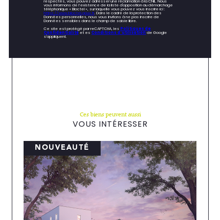
respectés, vous pouvez adresser une réclamation à la CNIL. Nous
vous informons de l’existence de la liste d'opposition au démarchage
téléphonique « Bloctel », sur laquelle vous pouvez vous inscrire ici :
https://www.bloctel.gouv.fr
. Dans le cadre de la protection des
Données personnelles, nous vous invitons à ne pas inscrire de
Données sensibles dans le champ de saisie libre.
Ce site est protégé par reCAPTCHA, les
Politiques de
Confidentialité
et es
Conditions d'utilisation
de Google
s'appliquent.
Ces biens peuvent aussi
VOUS INTÉRESSER
NOUVEAUTÉ