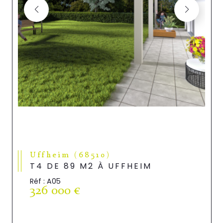
Uffheim (68510)
T4 DE 89 M2 À UFFHEIM
Réf : A05
326 000 €