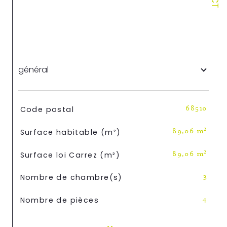
général
TRAD_SIROCCO_Caracteristique
Valeurs
Code postal
68510
Surface habitable (m²)
89,06 m²
Surface loi Carrez (m²)
89,06 m²
Nombre de chambre(s)
3
Nombre de pièces
4