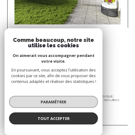
Uffheim (68510)
Comme beaucoup, notre site
T4 DE 83 M2 À UFFHEIM
utilise les cookies
Voir le bien
On aimerait vous accompagner pendant
votre visite.
Espace
En poursuivant, vous acceptez l'utilisation des
PROPRIÉTAIRE
cookies par ce site, afin de vous proposer des
Se connecter
contenus adaptés et réaliser des statistiques !
© 2026 | TOUS DROITS RÉSERVÉS | TRADUCTION POWERED BY GOOGLE |
PLAN DU SITE
NOS HONORAIRES
MENTIONS LÉGALES
ADMIN
NOS LIENS
PARAMÉTRER
POLITIQUE RGPD
COOKIES
TOUT ACCEPTER