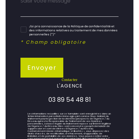
J'ai pris connaissance de la Politique de confidentialité et
des informations relatives au traitement de mes données
personnelles (*)*
* Champ obligatoire
Envoyer
contacter
L'AGENCE
03 89 54 48 81
Les informations recueillies sur ce formulaire sont enregistrées dans un
fichier informatisé par La Boite Immo agissant comme Sous-traitant du
traitement pour la gestion de la clientèle/prospects de l'Agence / du
Réseau qui reste Responsable du Traitement de vos Données
personnelles. La base légale du traitement repose sur l'intérêt légitime
de l'Agence / du Réseau. Elles sont conservées jusqu'à demande de
suppression et sont destinées à l'Agence / au Réseau.
Conformément à la loi « informatique et libertés », vous disposez des
droits d’accès, de rectification, d’effacement, d’opposition, de
limitation et de portabilité de vos données. Vous pouvez retirer votre
consentement à tout moment en contactant directement l’Agence /