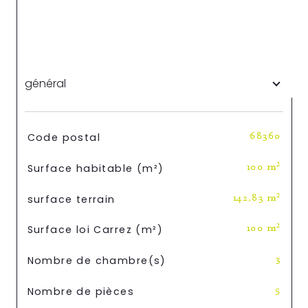
général
TRAD_SIROCCO_Caracteristique
Valeurs
Code postal
68360
Surface habitable (m²)
100 m²
surface terrain
142,83 m²
Surface loi Carrez (m²)
100 m²
Nombre de chambre(s)
3
Nombre de pièces
5