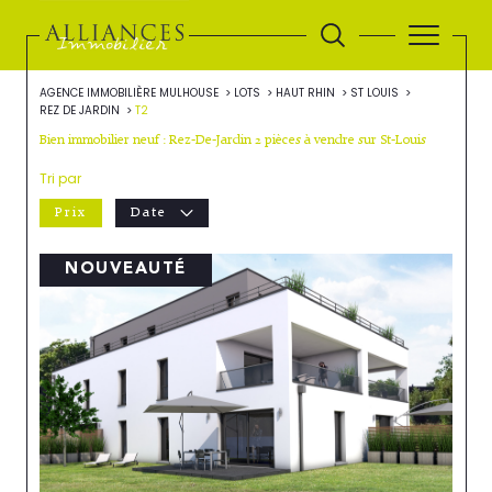
AGENCE IMMOBILIÈRE MULHOUSE
LOTS
HAUT RHIN
ST LOUIS
REZ DE JARDIN
T2
Bien immobilier neuf : Rez-De-Jardin 2 pièces à vendre sur St-Louis
Tri par
Prix
Date
NOUVEAUTÉ