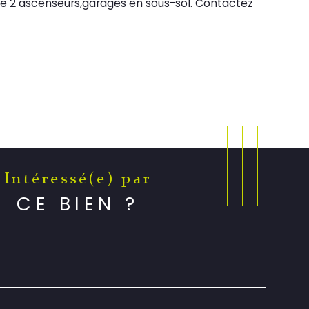
de 2 ascenseurs,garages en sous-sol. Contactez 
Intéressé(e) par
CE BIEN ?