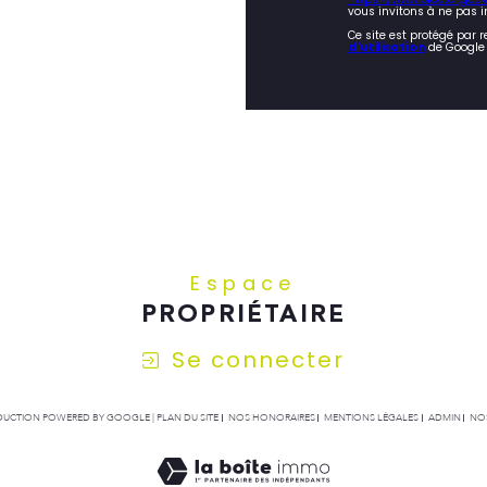
vous invitons à ne pas i
Ce site est protégé par 
d'utilisation
de Google 
Espace
PROPRIÉTAIRE
Se connecter
RADUCTION POWERED BY GOOGLE |
PLAN DU SITE
NOS HONORAIRES
MENTIONS LÉGALES
ADMIN
NOS