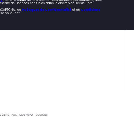
nscrire de Données sensibles dans le champ de saisie libre.
reCAPTCHA, les
Politiques de Confidentialité
et es
Conditions
s'appliquent.
 LIENS
POLITIQUE RGPD
COOKIES