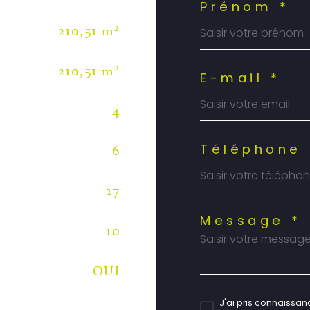
Prénom *
210,51 m²
210,51 m²
E-mail *
4
Téléphone 
6
17
Message *
10
OUI
J'ai pris connaissanc