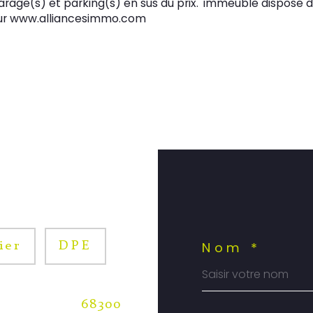
arage(s) et parking(s) en sus du prix. 'immeuble dispose 
 sur www.alliancesimmo.com

Nom *
ier
DPE
68300