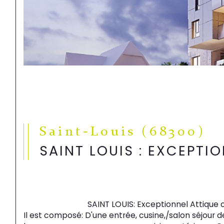
Saint-Louis (68300)
SAINT LOUIS : EXCEPTI
                                SAINT LOUIS: Exceptionnel Attique occupant tout le dernier étage de l'immeuble Il dispose d'une surface de 210.51m2 et d'une terrasse de 82m2. 
Il est composé: D'une entrée, cusine,/salon séjour d