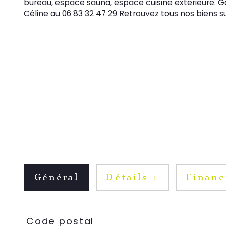
bureau, espace sauna, espace cuisine extérieure. G
Céline au 06 83 32 47 29 Retrouvez tous nos biens
Général
Détails +
Financ
TRAD_SIROCCO_Caracteristique
Valeurs
Code postal