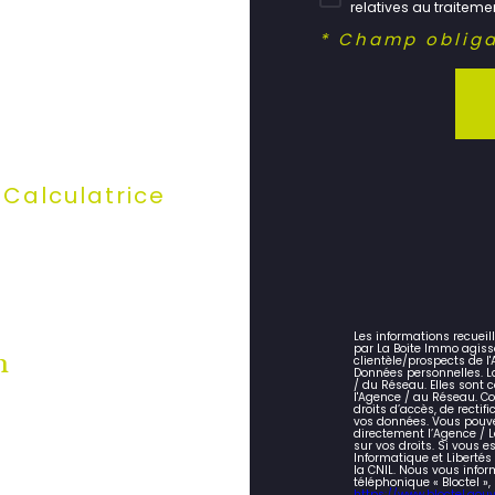
relatives au traitem
* Champ obliga
Calculatrice
Les informations recueil
par La Boite Immo agiss
n
clientèle/prospects de 
Données personnelles. La
/ du Réseau. Elles sont
l'Agence / au Réseau. Co
droits d’accès, de rectifi
vos données. Vous pouve
directement l’Agence / L
sur vos droits. Si vous e
Informatique et Liberté
la CNIL. Nous vous infor
téléphonique « Bloctel »,
https://www.bloctel.gouv.