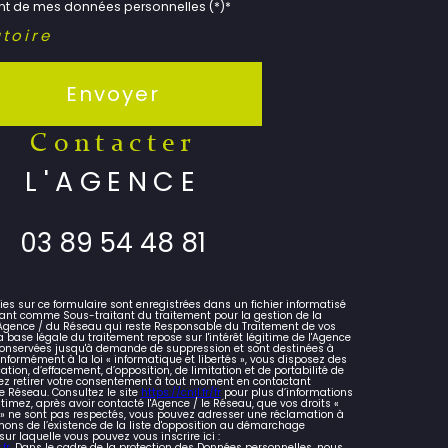
ent de mes données personnelles (*)*
toire
Envoyer
contacter
L'AGENCE
03 89 54 48 81
lies sur ce formulaire sont enregistrées dans un fichier informatisé
ant comme Sous-traitant du traitement pour la gestion de la
l'Agence / du Réseau qui reste Responsable du Traitement de vos
 base légale du traitement repose sur l'intérêt légitime de l'Agence
 conservées jusqu'à demande de suppression et sont destinées à
nformément à la loi « informatique et libertés », vous disposez des
cation, d’effacement, d’opposition, de limitation et de portabilité de
z retirer votre consentement à tout moment en contactant
e Réseau. Consultez le site
https://cnil.fr/fr
pour plus d’informations
stimez, après avoir contacté l'Agence / le Réseau, que vos droits «
s » ne sont pas respectés, vous pouvez adresser une réclamation à
mons de l’existence de la liste d'opposition au démarchage
 sur laquelle vous pouvez vous inscrire ici :
fr
. Dans le cadre de la protection des Données personnelles, nous