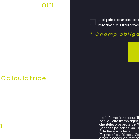
OUI
J'ai pris connaissanc
relatives au traitem
* Champ obliga
Calculatrice
Les informations recueil
par La Boite Immo agiss
n
clientèle/prospects de 
Données personnelles. La
/ du Réseau. Elles sont
l'Agence / au Réseau. Co
droits d’accès, de rectifi