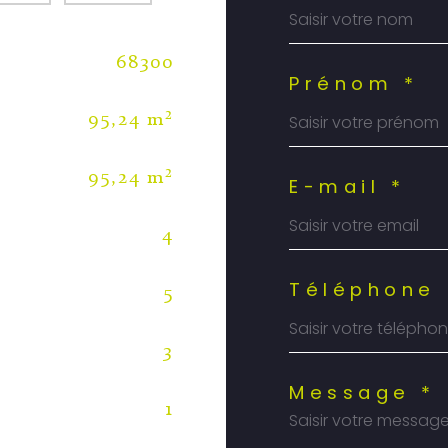
68300
Prénom *
95,24 m²
95,24 m²
E-mail *
4
Téléphone 
5
3
Message *
1