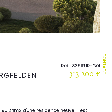
CONTACT
Réf : 3351EUR-G01
313 200 €
URGFELDEN
95.24m2 d'une résidence neuve. Il est 