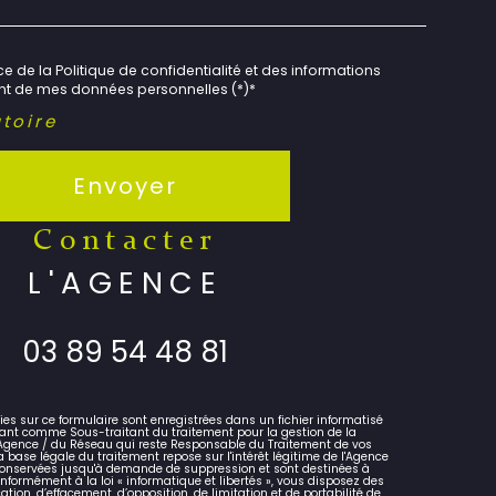
e de la Politique de confidentialité et des informations
ent de mes données personnelles (*)*
toire
Envoyer
contacter
L'AGENCE
03 89 54 48 81
lies sur ce formulaire sont enregistrées dans un fichier informatisé
ant comme Sous-traitant du traitement pour la gestion de la
l'Agence / du Réseau qui reste Responsable du Traitement de vos
 base légale du traitement repose sur l'intérêt légitime de l'Agence
 conservées jusqu'à demande de suppression et sont destinées à
nformément à la loi « informatique et libertés », vous disposez des
cation, d’effacement, d’opposition, de limitation et de portabilité de