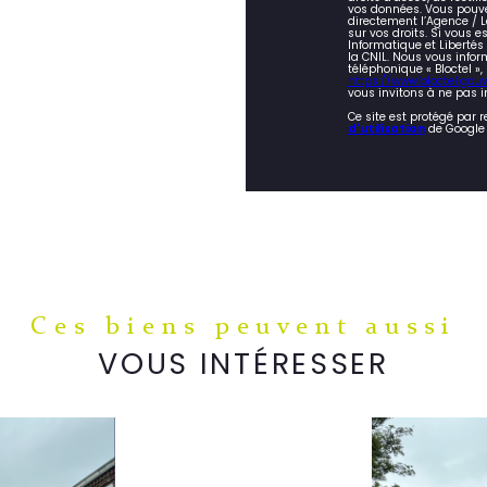
vos données. Vous pouve
directement l’Agence / L
sur vos droits. Si vous e
Informatique et Liberté
la CNIL. Nous vous infor
téléphonique « Bloctel »,
https://www.bloctel.gouv.
vous invitons à ne pas i
Ce site est protégé par 
d'utilisation
de Google 
Ces biens peuvent aussi
VOUS INTÉRESSER