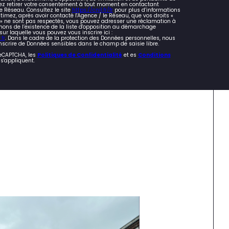
z retirer votre consentement à tout moment en contactant
e Réseau. Consultez le site
https://cnil.fr/fr
pour plus d’informations
stimez, après avoir contacté l'Agence / le Réseau, que vos droits «
s » ne sont pas respectés, vous pouvez adresser une réclamation à
mons de l’existence de la liste d'opposition au démarchage
 sur laquelle vous pouvez vous inscrire ici :
fr
. Dans le cadre de la protection des Données personnelles, nous
nscrire de Données sensibles dans le champ de saisie libre.
reCAPTCHA, les
Politiques de Confidentialité
et es
Conditions
s'appliquent.