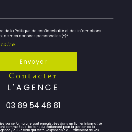
e de la Politique de confidentialité et des informations
ent de mes données personnelles (*)*
toire
Envoyer
contacter
L'AGENCE
03 89 54 48 81
lies sur ce formulaire sont enregistrées dans un fichier informatisé
ant comme Sous-traitant du traitement pour la gestion de la
l'Agence / du Réseau qui reste Responsable du Traitement de vos