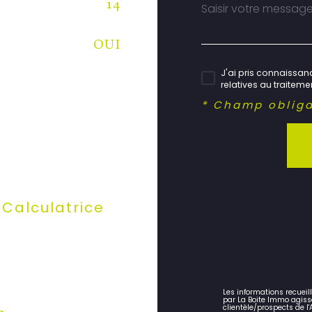
14
OUI
J'ai pris connaissanc
relatives au traitem
* Champ obliga
Calculatrice
Les informations recueil
par La Boite Immo agiss
clientèle/prospects de 