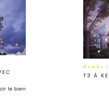
Kembs 
AVEC
T3 À K
oir le bien