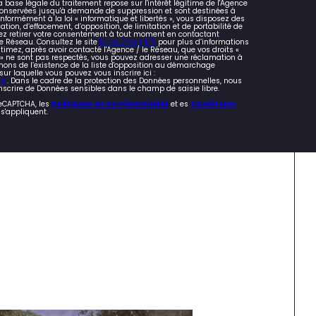
 base légale du traitement repose sur l'intérêt légitime de l'Agence
 conservées jusqu'à demande de suppression et sont destinées à
nformément à la loi « informatique et libertés », vous disposez des
cation, d’effacement, d’opposition, de limitation et de portabilité de
z retirer votre consentement à tout moment en contactant
e Réseau. Consultez le site
https://cnil.fr/fr
pour plus d’informations
stimez, après avoir contacté l'Agence / le Réseau, que vos droits «
s » ne sont pas respectés, vous pouvez adresser une réclamation à
mons de l’existence de la liste d'opposition au démarchage
 sur laquelle vous pouvez vous inscrire ici :
fr
. Dans le cadre de la protection des Données personnelles, nous
nscrire de Données sensibles dans le champ de saisie libre.
reCAPTCHA, les
Politiques de Confidentialité
et es
Conditions
s'appliquent.