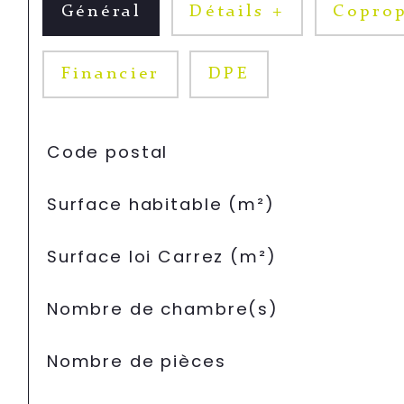
Général
Détails +
Coprop
Financier
DPE
TRAD_SIROCCO_Caracteristique
Valeurs
Code postal
Surface habitable (m²)
Surface loi Carrez (m²)
Nombre de chambre(s)
Nombre de pièces