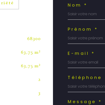
riété
Nom *
Prénom *
68300
E-mail *
63,75 m²
63,75 m²
Téléphone 
2
3
Message *