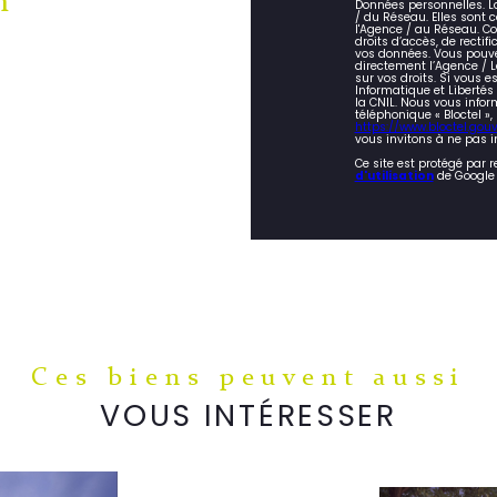
n
Données personnelles. La
/ du Réseau. Elles sont
l'Agence / au Réseau. Co
droits d’accès, de rectifi
vos données. Vous pouve
directement l’Agence / L
sur vos droits. Si vous e
Informatique et Liberté
la CNIL. Nous vous infor
téléphonique « Bloctel »,
https://www.bloctel.gouv.
vous invitons à ne pas i
Ce site est protégé par 
d'utilisation
de Google 
Ces biens peuvent aussi
VOUS INTÉRESSER