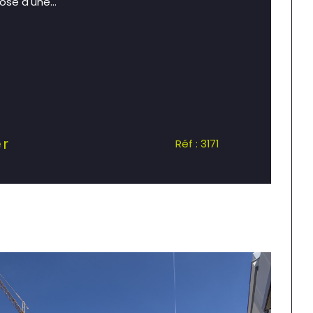
se d'une...
er
Réf : 3171