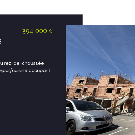
394 000 €
2
 au rez-de-chaussée
éjour/cuisine occupant