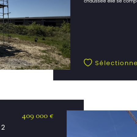
chaussée elle se compo
Sélectionn
409 000 €
M2