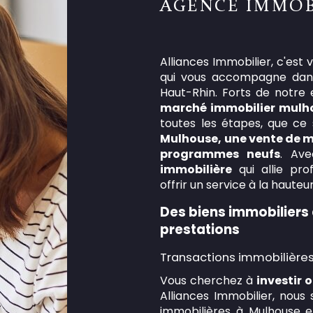
AGENCE IMMOB
Alliances Immobilier, c'est
qui vous accompagne dans 
Haut-Rhin. Forts de notre
marché immobilier mulh
toutes les étapes, que ce 
Mulhouse, une vente de ma
programmes neufs
. Ave
immobilière
qui allie pro
offrir un service à la haute
Des biens immobiliers
prestations
Transactions immobilière
Vous cherchez à
investir 
Alliances Immobilier, nou
immobilières à Mulhouse
e