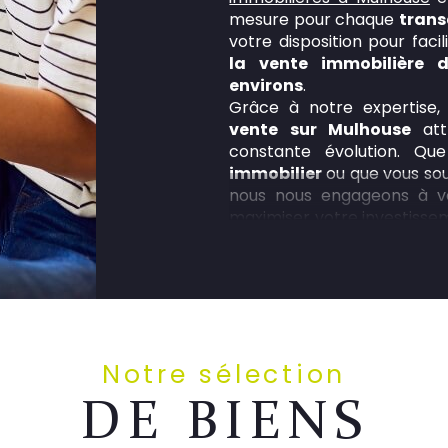
mesure pour chaque
trans
votre disposition pour facili
la vente immobilière 
environs
.
Grâce à notre expertise,
vente sur Mulhouse
att
constante évolution. Q
immobilier
ou que vous so
nous nous engageons à vou
maximiser votre investisse
votre bien
.
Location immobilière
Vous cherchez à
louer un
type de bien ? Alliances 
variété de biens locatifs p
Notre sélection
pour une
location de ma
parking à Mulhouse,
notr
DE BIENS
dans votre recherche de l
location une réussite. Pa