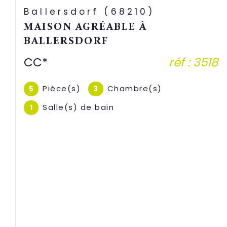
Fessenheim (68740)
FESSENHEIM : IMMEUBLE -
713.07M2 !
508 800 €
réf : 3410
Pièce(s)
20