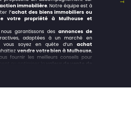
action immobilière
. Notre équipe est à
ter l
’achat des biens immobiliers ou
de votre propriété à Mulhouse et
 nous garantissons des
annonces de
ractives, adaptées à un marché en
ue vous soyez en quête d’un
achat
uhaitiez
vendre votre bien à Mulhouse
,
s fournir les meilleurs conseils pour
ment ou optimiser la
valeur de vente de
 appartement à Mulhouse
ou un autre
Immobilier met à votre disposition une
our répondre à vos attentes. Que ce soit
ison, d’appartement, ou même de
e agence immobilière vous accompagne
ocation pour faire de votre projet de
rcourez
nos annonces de location
et