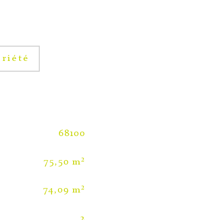
riété
68100
75,50 m²
74,09 m²
2