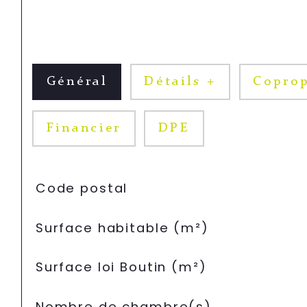
Général
Détails +
Coprop
Financier
DPE
TRAD_SIROCCO_Caracteristique
Valeurs
Code postal
Surface habitable (m²)
Surface loi Boutin (m²)
Nombre de chambre(s)