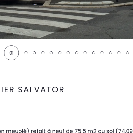
01
IER SALVATOR
meublé) refait à neuf de 75.5 m2 au sol (74.09 