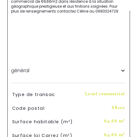
commercial de 69,66m2 dans résidence à la situation 
géographique prestigieuse et aux finitions soignées. Pour 
plus de renseignements contactez Céline au 0683324729

général
TRAD_SIROCCO_Caracteristique
Valeurs
Type de transac
Local commercial
Code postal
68100
Surface habitable (m²)
69,66 m²
Surface loi Carrez (m²)
69,66 m²