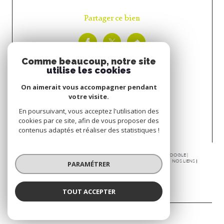
Partager ce bien
Comme beaucoup, notre site
utilise les cookies
On aimerait vous accompagner pendant
votre visite.
Espace
En poursuivant, vous acceptez l'utilisation des
PROPRIÉTAIRE
cookies par ce site, afin de vous proposer des
contenus adaptés et réaliser des statistiques !
Se connecter
© 2026 | TOUS DROITS RÉSERVÉS | TRADUCTION POWERED BY GOOGLE |
PLAN DU SITE
NOS HONORAIRES
MENTIONS LÉGALES
ADMIN
NOS LIENS
PARAMÉTRER
POLITIQUE RGPD
COOKIES
TOUT ACCEPTER