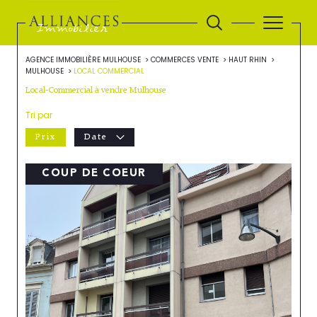
AGENCE IMMOBILIÈRE MULHOUSE
COMMERCES VENTE
HAUT RHIN
MULHOUSE
LOCAL COMMERCIAL
Local-Commercial à vendre Mulhouse
Tri par
Prix
Date
COUP DE COEUR