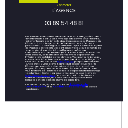
contacter
L'AGENCE
03 89 54 48 81
Les informations recueillies sur ce formulaire sont enregistrées dans un
fichier informatisé par La Boite Immo agissant comme Sous-traitant du
traitement pour la gestion de la clientèle/prospects de l'Agence / du
Réseau qui reste Responsable du Traitement de vos Données
personnelles. La base légale du traitement repose sur l'intérêt légitime
de l'Agence / du Réseau. Elles sont conservées jusqu'à demande de
suppression et sont destinées à l'Agence / au Réseau.
Conformément à la loi « informatique et libertés », vous disposez des
droits d’accès, de rectification, d’effacement, d’opposition, de
limitation et de portabilité de vos données. Vous pouvez retirer votre
consentement à tout moment en contactant directement l’Agence /
Le Réseau. Consultez le site
https://cnil.fr/fr
pour plus d’informations
sur vos droits. Si vous estimez, après avoir contacté l'Agence / le
Réseau, que vos droits « Informatique et Libertés » ne sont pas
respectés, vous pouvez adresser une réclamation à la CNIL. Nous
vous informons de l’existence de la liste d'opposition au démarchage
téléphonique « Bloctel », sur laquelle vous pouvez vous inscrire ici :
https://www.bloctel.gouv.fr
. Dans le cadre de la protection des
Données personnelles, nous vous invitons à ne pas inscrire de
Données sensibles dans le champ de saisie libre.
Ce site est protégé par reCAPTCHA, les
Politiques de
Confidentialité
et es
Conditions d'utilisation
de Google
s'appliquent.