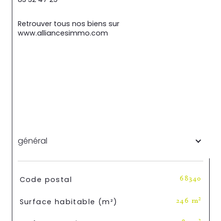
Retrouver tous nos biens sur 
www.alliancesimmo.com
général
TRAD_SIROCCO_Caracteristique
Valeurs
Code postal
68340
Surface habitable (m²)
246 m²