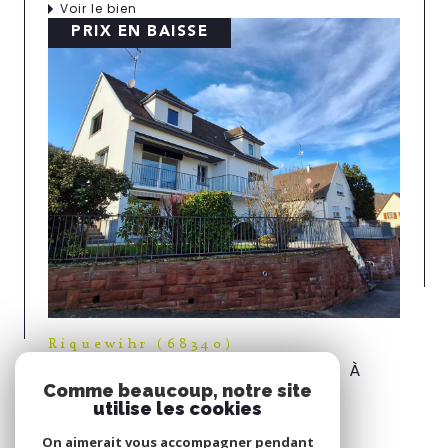
Voir le bien
PRIX EN BAISSE
Riquewihr (68340)
MAISON 11 PIÈCES DE 246M2 À
Comme beaucoup, notre site
RIQUEWIHR
utilise les cookies
Voir le bien
On aimerait vous accompagner pendant