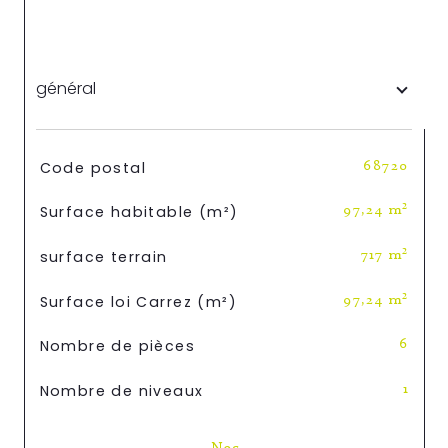
général
TRAD_SIROCCO_Caracteristique
Valeurs
Code postal
68720
Surface habitable (m²)
97,24 m²
surface terrain
717 m²
Surface loi Carrez (m²)
97,24 m²
Nombre de pièces
6
Nombre de niveaux
1