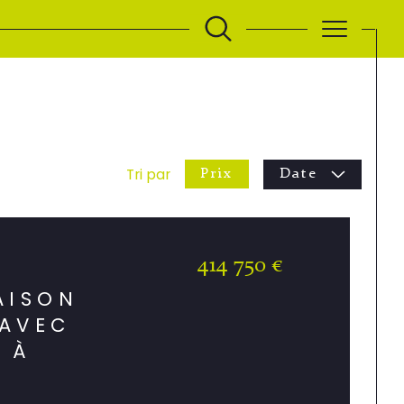
Tri par
Prix
Date
414 750 €
AISON
 AVEC
 À