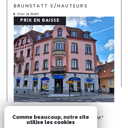
BRUNSTATT S/HAUTEURS
Voir le bien
PRIX EN BAISSE
Riedisheim (68400)
Comme beaucoup, notre site
IMMEUBLE 14 PIÈCES DE 439M²
utilise les cookies
Voir le bien