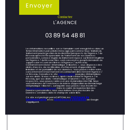
Envoyer
contacter
L'AGENCE
03 89 54 48 81
Les informations recueillies sur ce formulaire sont enregistrées dans un
fichier informatisé par La Boite Immo agissant comme Sous-traitant du
traitement pour la gestion de la clientèle/prospects de l'Agence / du
Réseau qui reste Responsable du Traitement de vos Données
personnelles. La base légale du traitement repose sur l'intérêt légitime
de l'Agence / du Réseau. Elles sont conservées jusqu'à demande de
suppression et sont destinées à l'Agence / au Réseau.
Conformément à la loi « informatique et libertés », vous disposez des
droits d’accès, de rectification, d’effacement, d’opposition, de
limitation et de portabilité de vos données. Vous pouvez retirer votre
consentement à tout moment en contactant directement l’Agence /
Le Réseau. Consultez le site
https://cnil.fr/fr
pour plus d’informations
sur vos droits. Si vous estimez, après avoir contacté l'Agence / le
Réseau, que vos droits « Informatique et Libertés » ne sont pas
respectés, vous pouvez adresser une réclamation à la CNIL. Nous
vous informons de l’existence de la liste d'opposition au démarchage
téléphonique « Bloctel », sur laquelle vous pouvez vous inscrire ici :
https://www.bloctel.gouv.fr
. Dans le cadre de la protection des
Données personnelles, nous vous invitons à ne pas inscrire de
Données sensibles dans le champ de saisie libre.
Ce site est protégé par reCAPTCHA, les
Politiques de
Confidentialité
et es
Conditions d'utilisation
de Google
s'appliquent.