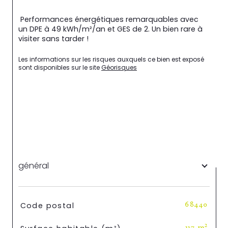
 Performances énergétiques remarquables avec 
un DPE à 49 kWh/m²/an et GES de 2. Un bien rare à 
visiter sans tarder !
Les informations sur les risques auxquels ce bien est exposé 
sont disponibles sur le site 
Géorisques
général
TRAD_SIROCCO_Caracteristique
Valeurs
Code postal
68440
117 m²