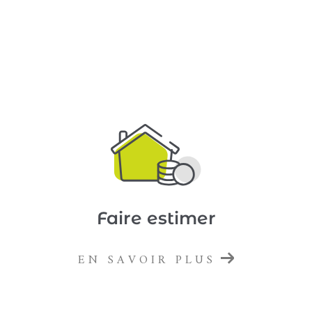
N’hésitez pas à nous contacter au
03 89 54 48
81
ou par email à
info@alliancesimmo.com
pour discuter de vos objectifs et bénéficier de
l’accompagnement d’une agence immobilière
de proximité. Notre équipe vous accueille au
36
rue Paul Cézanne.
Faire estimer
EN SAVOIR PLUS