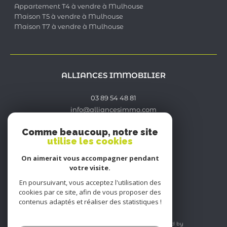
Appartement T4 à vendre à Mulhouse
Maison T5 à vendre à Mulhouse
Maison T7 à vendre à Mulhouse
ALLIANCES IMMOBILIER
03 89 54 48 81
info@alliancesimmo.com
36 rue Paul Cézanne
Comme beaucoup, notre site
68200
mulhouse
utilise les cookies
On aimerait vous accompagner pendant
Nous suivre sur
votre visite.
En poursuivant, vous acceptez l'utilisation des
cookies par ce site, afin de vous proposer des
contenus adaptés et réaliser des statistiques !
© 2026 | Tous droits réservés | Traduction powered by