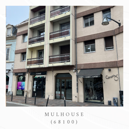
propriété à Mulhouse et environs
.
Grâce à notre expertise, nous garantissons des
annonces de vente sur Mulhouse
attractives,
adaptées à un marché en constante évolution.
Que vous soyez en quête d’un
achat
immobilier
ou que vous souhaitiez
vendre votre
bien à Mulhouse
, nous nous engageons à vous
fournir les meilleurs conseils pour maximiser
votre investissement ou optimiser la
valeur de
vente de votre bien
.
Location immobilière
MULHOUSE
Vous cherchez à
louer un appartement à
(68100)
Mulhouse
ou un autre type de bien ? Alliances