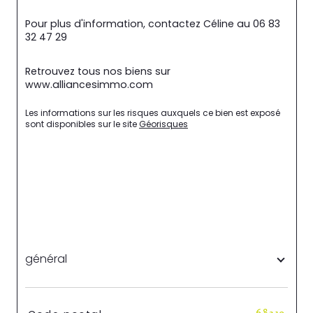
Pour plus d'information, contactez Céline au 06 83 
32 47 29
Retrouvez tous nos biens sur 
www.alliancesimmo.com
Les informations sur les risques auxquels ce bien est exposé 
sont disponibles sur le site 
Géorisques
général
TRAD_SIROCCO_Caracteristique
Valeurs