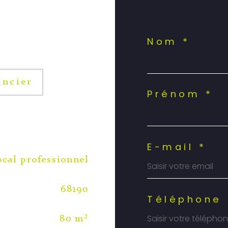
Nom *
ancier
Prénom *
E-mail *
ocal professionnel
68190
Téléphone 
80 m²