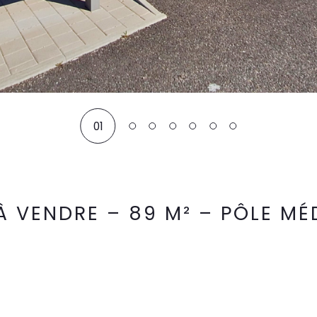
01
À VENDRE – 89 M² – PÔLE MÉ