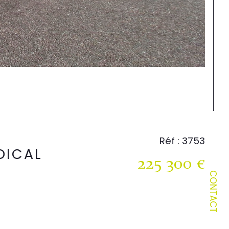
Réf : 3753
DICAL
225 300 €
CONTACT