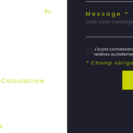
80
Message *
J'ai pris connaissanc
relatives au traitem
* Champ obliga
Calculatrice
n