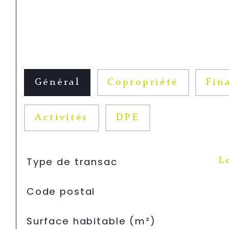
Général
Copropriété
Fin
Activités
DPE
TRAD_SIROCCO_Caracteristique
Valeurs
Type de transac
L
Code postal
Surface habitable (m²)