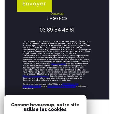
Envoyer
contacter
L'AGENCE
03 89 54 48 81
Les informations recueillies sur ce formulaire sont enregistrées dans un
fichier informatisé par La Boite Immo agissant comme Sous-traitant du
traitement pour la gestion de la clientèle/prospects de l'Agence / du
Réseau qui reste Responsable du Traitement de vos Données
personnelles. La base légale du traitement repose sur l'intérêt légitime
de l'Agence / du Réseau. Elles sont conservées jusqu'à demande de
suppression et sont destinées à l'Agence / au Réseau.
Conformément à la loi « informatique et libertés », vous disposez des
droits d’accès, de rectification, d’effacement, d’opposition, de
limitation et de portabilité de vos données. Vous pouvez retirer votre
consentement à tout moment en contactant directement l’Agence /
Le Réseau. Consultez le site
https://cnil.fr/fr
pour plus d’informations
sur vos droits. Si vous estimez, après avoir contacté l'Agence / le
Réseau, que vos droits « Informatique et Libertés » ne sont pas
respectés, vous pouvez adresser une réclamation à la CNIL. Nous
vous informons de l’existence de la liste d'opposition au démarchage
téléphonique « Bloctel », sur laquelle vous pouvez vous inscrire ici :
https://www.bloctel.gouv.fr
. Dans le cadre de la protection des
Données personnelles, nous vous invitons à ne pas inscrire de
Données sensibles dans le champ de saisie libre.
Ce site est protégé par reCAPTCHA, les
Politiques de
Confidentialité
et es
Conditions d'utilisation
de Google
s'appliquent.
Comme beaucoup, notre site
utilise les cookies