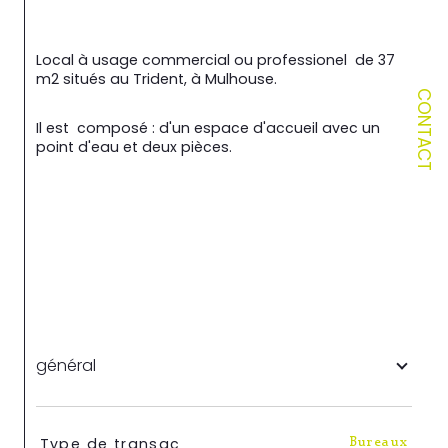
Local à usage commercial ou professionel  de 37 
m2 situés au Trident, à Mulhouse.
CONTACT
Il est  composé : d'un espace d'accueil avec un 
point d'eau et deux pièces.  
général
TRAD_SIROCCO_Caracteristique
Valeurs
Type de transac
Bureaux